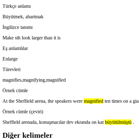
Türkçe anlamı
Büyütmek, abartmak
İngilizce tanımı
Make sth look larger than it is
Eş anlamlılar
Enlarge
Türevleri
magnifies,magnifying,magnified
Örnek cümle
At the Sheffield arena, the speakers were
magnified
ten times on a gia
Örnek cümle (çeviri)
Sheffield arenada, konuşmacılar dev ekranda on kat
büyütülmüştü
.
Diğer kelimeler