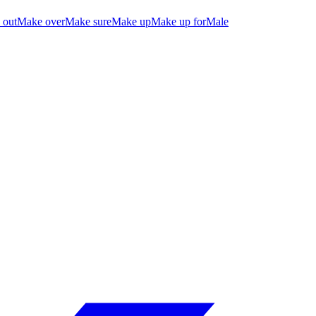
 out
Make over
Make sure
Make up
Make up for
Male