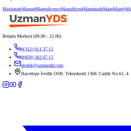
Magistrate
Magnet
Magnificence
Magnificent
Magnitude
Main
Mainly
Ma
İletişim Merkezi (09.00 - 22.00)
0(312) 911 37 15
0(850) 302 67 15
destek@uzmandil.com
Hacettepe İvedik OSB. Teknokenti 1368. Cadde No.61, 4