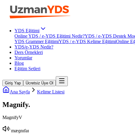
YDS Eğitimi
Online YDS / e-YDS Eğitimi Nedir?
YDS / e-YDS Destek Mod
YDS Grammer Eğitimi
YDS / e-YDS Kelime Eğitimi
Online Eğ
YDS/e-YDS Nedir?
Ders Örnekleri
Yorumlar
Blog
Eğitim Setleri
Giriş Yap
Ücretsiz Üye Ol
Ana Sayfa
Kelime Listesi
Magnify
.
Magnify
V
ˈmæɡnɪfaɪ