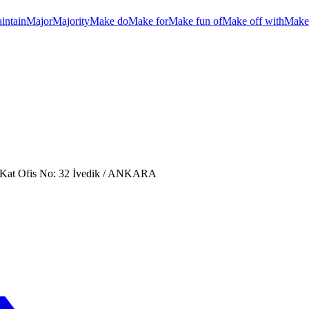
intain
Major
Majority
Make do
Make for
Make fun of
Make off with
Make
. Kat Ofis No: 32 İvedik / ANKARA