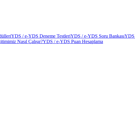
ülleri
YDS / e-YDS Deneme Testleri
YDS / e-YDS Soru Bankası
YDS 
itimimiz Nasıl Çalışır?
YDS / e-YDS Puan Hesaplama