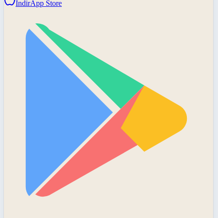
İndir
App Store