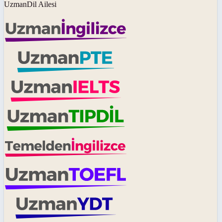
UzmanDil Ailesi