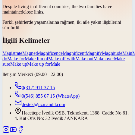
Despite living in different countries, the two families have
maintained
close links.
Farklı şehirlerde yaşamalarına rağmen, iki aile yakın ilişkilerini
sürdürdü.
.
İlgili Kelimeler
Magistrate
Magnet
Magnificence
Magnificent
Magnify
Magnitude
Main
M
do
Make for
Make fun of
Make off with
Make out
Make over
Make
sure
Make up
Make up for
Male
İletişim Merkezi (09.00 - 22.00)
0(312) 911 37 15
0(546) 855 07 15
(WhatsApp)
destek@uzmandil.com
Hacettepe İvedik OSB. Teknokenti 1368. Cadde No.61,
4. Kat Ofis No: 32 İvedik / ANKARA