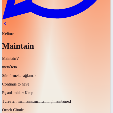
Kelime
Maintain
Maintain
V
meɪnˈteɪn
Sürdürmek, sağlamak
Continue to have
Eş anlamlılar:
Keep
Türevler:
maintains,maintaining,maintained
Örnek Cümle