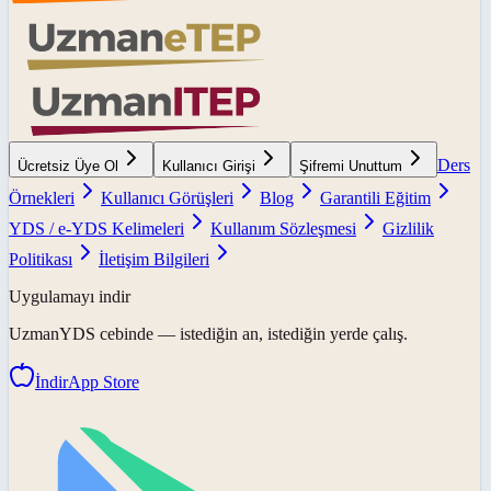
Ders
Ücretsiz Üye Ol
Kullanıcı Girişi
Şifremi Unuttum
Örnekleri
Kullanıcı Görüşleri
Blog
Garantili Eğitim
YDS / e-YDS Kelimeleri
Kullanım Sözleşmesi
Gizlilik
Politikası
İletişim Bilgileri
Uygulamayı indir
UzmanYDS
cebinde — istediğin an, istediğin yerde çalış.
İndir
App Store