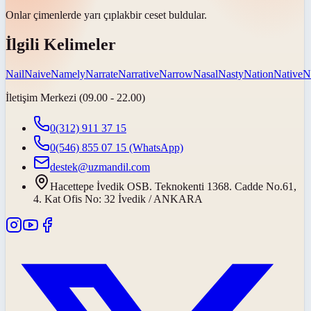
Onlar çimenlerde yarı
çıplak
bir ceset buldular.
İlgili Kelimeler
Nail
Naive
Namely
Narrate
Narrative
Narrow
Nasal
Nasty
Nation
Native
N
İletişim Merkezi (09.00 - 22.00)
0(312) 911 37 15
0(546) 855 07 15
(WhatsApp)
destek@uzmandil.com
Hacettepe İvedik OSB. Teknokenti 1368. Cadde No.61,
4. Kat Ofis No: 32 İvedik / ANKARA