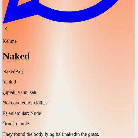
Kelime
Naked
Naked
Adj
ˈneɪkɪd
Çıplak, yalın, salt
Not covered by clothes
Eş anlamlılar:
Nude
Örnek Cümle
They found the body lying half
naked
in the grass.