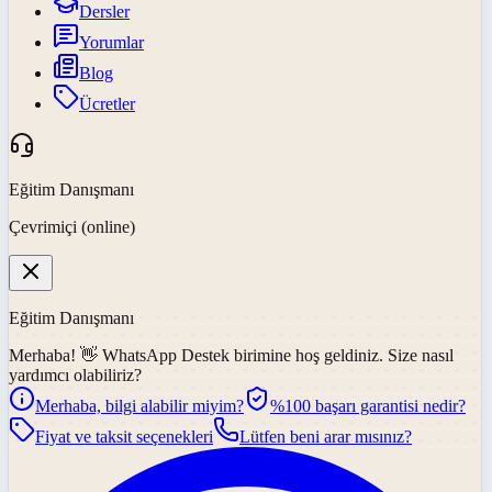
Dersler
Yorumlar
Blog
Ücretler
Eğitim Danışmanı
Çevrimiçi (online)
Eğitim Danışmanı
Merhaba! 👋
WhatsApp Destek
birimine hoş geldiniz. Size nasıl
yardımcı olabiliriz?
Merhaba, bilgi alabilir miyim?
%100 başarı garantisi nedir?
Fiyat ve taksit seçenekleri
Lütfen beni arar mısınız?