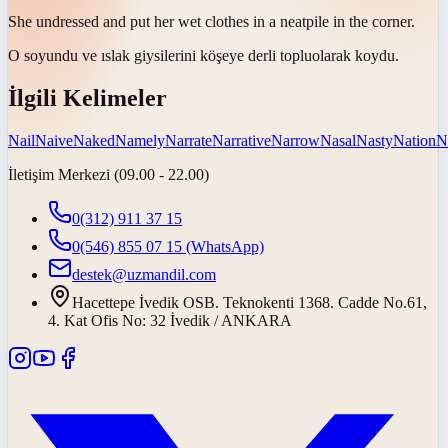
She undressed and put her wet clothes in a
neat
pile in the corner.
O soyundu ve ıslak giysilerini köşeye
derli toplu
olarak koydu.
İlgili Kelimeler
Nail
Naive
Naked
Namely
Narrate
Narrative
Narrow
Nasal
Nasty
Nation
N
İletişim Merkezi (09.00 - 22.00)
0(312) 911 37 15
0(546) 855 07 15
(WhatsApp)
destek@uzmandil.com
Hacettepe İvedik OSB. Teknokenti 1368. Cadde No.61,
4. Kat Ofis No: 32 İvedik / ANKARA