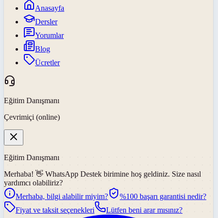
Anasayfa
Dersler
Yorumlar
Blog
Ücretler
Eğitim Danışmanı
Çevrimiçi (online)
Eğitim Danışmanı
Merhaba! 👋
WhatsApp Destek
birimine hoş geldiniz. Size nasıl
yardımcı olabiliriz?
Merhaba, bilgi alabilir miyim?
%100 başarı garantisi nedir?
Fiyat ve taksit seçenekleri
Lütfen beni arar mısınız?