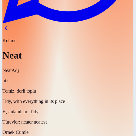
Kelime
Neat
Neat
Adj
niːt
Temiz, derli toplu
Tidy, with everything in its place
Eş anlamlılar:
Tidy
Türevler:
neater,neatest
Örnek Cümle