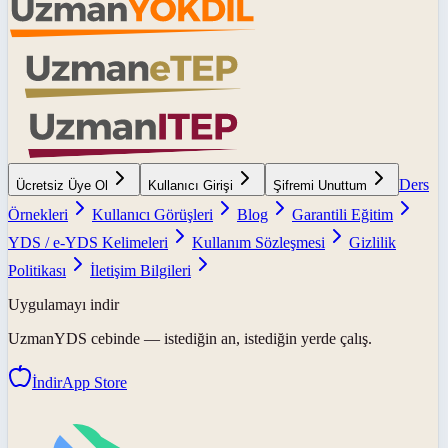
Ders
Ücretsiz Üye Ol
Kullanıcı Girişi
Şifremi Unuttum
Örnekleri
Kullanıcı Görüşleri
Blog
Garantili Eğitim
YDS / e-YDS Kelimeleri
Kullanım Sözleşmesi
Gizlilik
Politikası
İletişim Bilgileri
Uygulamayı indir
UzmanYDS
cebinde — istediğin an, istediğin yerde çalış.
İndir
App Store