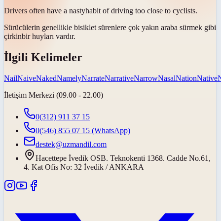
Drivers often have a
nasty
habit of driving too close to cyclists.
Sürücülerin genellikle bisiklet sürenlere çok yakın araba sürmek gibi
çirkin
bir huyları vardır.
İlgili Kelimeler
Nail
Naive
Naked
Namely
Narrate
Narrative
Narrow
Nasal
Nation
Native
İletişim Merkezi (09.00 - 22.00)
0(312) 911 37 15
0(546) 855 07 15
(WhatsApp)
destek@uzmandil.com
Hacettepe İvedik OSB. Teknokenti 1368. Cadde No.61,
4. Kat Ofis No: 32 İvedik / ANKARA