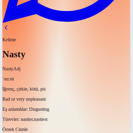
Kelime
Nasty
Nasty
Adj
ˈnɑːsti
İğrenç, çirkin, kötü, pis
Bad or very unpleasant
Eş anlamlılar:
Disgusting
Türevler:
nastier,nastiest
Örnek Cümle