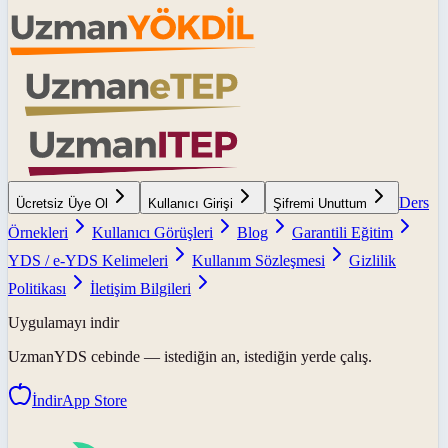
Ders
Ücretsiz Üye Ol
Kullanıcı Girişi
Şifremi Unuttum
Örnekleri
Kullanıcı Görüşleri
Blog
Garantili Eğitim
YDS / e-YDS Kelimeleri
Kullanım Sözleşmesi
Gizlilik
Politikası
İletişim Bilgileri
Uygulamayı indir
UzmanYDS
cebinde — istediğin an, istediğin yerde çalış.
İndir
App Store