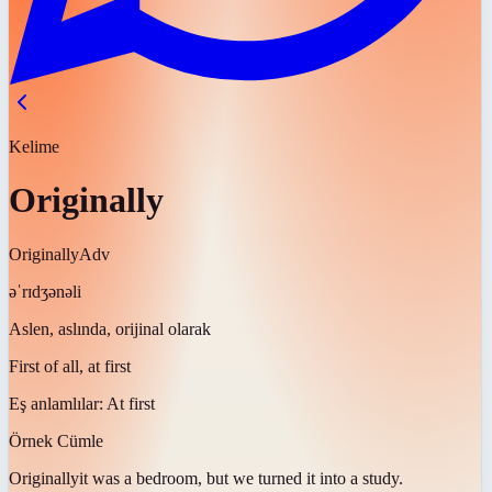
Kelime
Originally
Originally
Adv
əˈrɪdʒənəli
Aslen, aslında, orijinal olarak
First of all, at first
Eş anlamlılar:
At first
Örnek Cümle
Originally
it was a bedroom, but we turned it into a study.