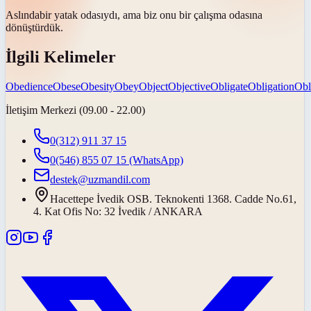
Aslında
bir yatak odasıydı, ama biz onu bir çalışma odasına
dönüştürdük.
İlgili Kelimeler
Obedience
Obese
Obesity
Obey
Object
Objective
Obligate
Obligation
Obl
İletişim Merkezi (09.00 - 22.00)
0(312) 911 37 15
0(546) 855 07 15
(WhatsApp)
destek@uzmandil.com
Hacettepe İvedik OSB. Teknokenti 1368. Cadde No.61,
4. Kat Ofis No: 32 İvedik / ANKARA