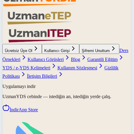
Ders
Ücretsiz Üye Ol
Kullanıcı Girişi
Şifremi Unuttum
Örnekleri
Kullanıcı Görüşleri
Blog
Garantili Eğitim
YDS / e-YDS Kelimeleri
Kullanım Sözleşmesi
Gizlilik
Politikası
İletişim Bilgileri
Uygulamayı indir
UzmanYDS
cebinde — istediğin an, istediğin yerde çalış.
İndir
App Store