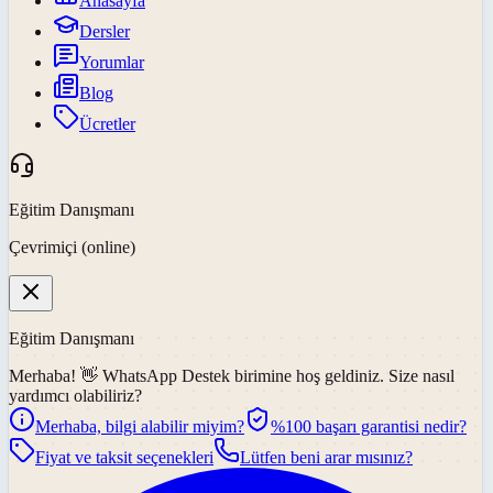
Anasayfa
Dersler
Yorumlar
Blog
Ücretler
Eğitim Danışmanı
Çevrimiçi (online)
Eğitim Danışmanı
Merhaba! 👋
WhatsApp Destek
birimine hoş geldiniz. Size nasıl
yardımcı olabiliriz?
Merhaba, bilgi alabilir miyim?
%100 başarı garantisi nedir?
Fiyat ve taksit seçenekleri
Lütfen beni arar mısınız?