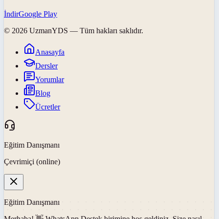
İndir
Google Play
©
2026
UzmanYDS
— Tüm hakları saklıdır.
Anasayfa
Dersler
Yorumlar
Blog
Ücretler
Eğitim Danışmanı
Çevrimiçi (online)
Eğitim Danışmanı
Merhaba! 👋
WhatsApp Destek
birimine hoş geldiniz. Size nasıl