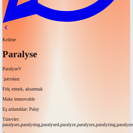
Kelime
Paralyse
Paralyse
V
ˈpærəlaɪz
Felç etmek, aksatmak
Make immovable
Eş anlamlılar:
Palsy
Türevler:
paralyses,paralysing,paralysed,paralyze,paralyzes,paralyzing,paralyze