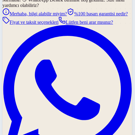
yardımcı olabiliriz?
Merhaba, bilgi alabilir miyim?
%100 başarı garantisi nedir?
Fiyat ve taksit seçenekleri
Lütfen beni arar mısınız?