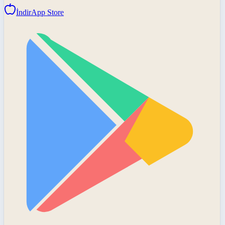
İndir
App Store