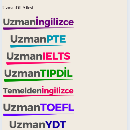
UzmanDil Ailesi