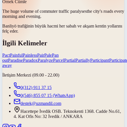
Örnek Cümle
The huge volume of commuter traffic
paralyses
the city's roads every
morning and evening.
Banliyö trafiğinin büyük hacmi her sabah ve akşam kentin yollarını
felç eder
.
İlgili Kelimeler
Pact
Painful
Painless
Pair
Pale
Pan
out
Paradise
Paradox
Paralyze
Parcel
Partial
Partially
Participant
Participat
away
İletişim Merkezi (09.00 - 22.00)
0(312) 911 37 15
0(546) 855 07 15
(WhatsApp)
destek@uzmandil.com
Hacettepe İvedik OSB. Teknokenti 1368. Cadde No.61,
4. Kat Ofis No: 32 İvedik / ANKARA