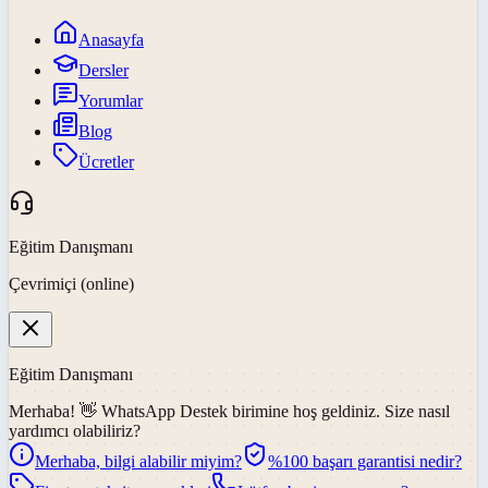
Anasayfa
Dersler
Yorumlar
Blog
Ücretler
Eğitim Danışmanı
Çevrimiçi (online)
Eğitim Danışmanı
Merhaba! 👋
WhatsApp Destek
birimine hoş geldiniz. Size nasıl
yardımcı olabiliriz?
Merhaba, bilgi alabilir miyim?
%100 başarı garantisi nedir?