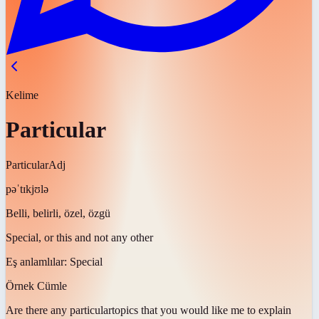
Kelime
Particular
Particular
Adj
pəˈtɪkjʊlə
Belli, belirli, özel, özgü
Special, or this and not any other
Eş anlamlılar:
Special
Örnek Cümle
Are there any
particular
topics that you would like me to explain