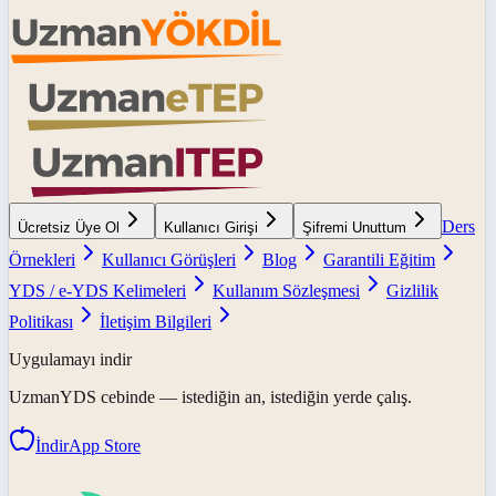
Ders
Ücretsiz Üye Ol
Kullanıcı Girişi
Şifremi Unuttum
Örnekleri
Kullanıcı Görüşleri
Blog
Garantili Eğitim
YDS / e-YDS Kelimeleri
Kullanım Sözleşmesi
Gizlilik
Politikası
İletişim Bilgileri
Uygulamayı indir
UzmanYDS
cebinde — istediğin an, istediğin yerde çalış.
İndir
App Store