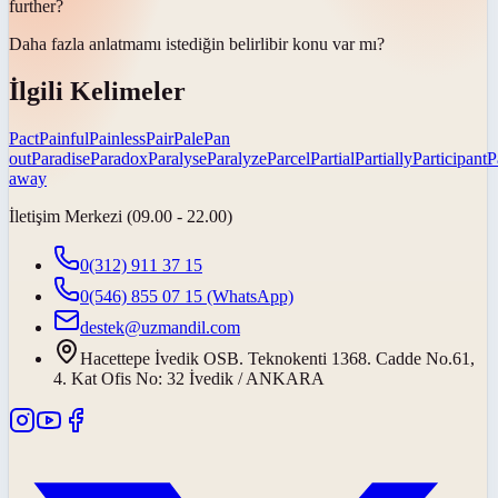
further?
Daha fazla anlatmamı istediğin
belirli
bir konu var mı?
İlgili Kelimeler
Pact
Painful
Painless
Pair
Pale
Pan
out
Paradise
Paradox
Paralyse
Paralyze
Parcel
Partial
Partially
Participant
P
away
İletişim Merkezi (09.00 - 22.00)
0(312) 911 37 15
0(546) 855 07 15
(WhatsApp)
destek@uzmandil.com
Hacettepe İvedik OSB. Teknokenti 1368. Cadde No.61,
4. Kat Ofis No: 32 İvedik / ANKARA