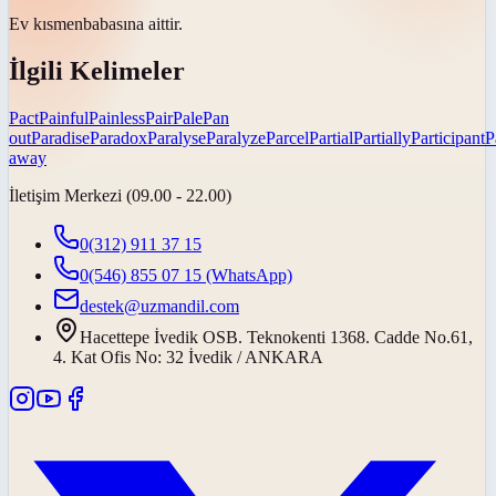
Ev
kısmen
babasına aittir.
İlgili Kelimeler
Pact
Painful
Painless
Pair
Pale
Pan
out
Paradise
Paradox
Paralyse
Paralyze
Parcel
Partial
Partially
Participant
P
away
İletişim Merkezi (09.00 - 22.00)
0(312) 911 37 15
0(546) 855 07 15
(WhatsApp)
destek@uzmandil.com
Hacettepe İvedik OSB. Teknokenti 1368. Cadde No.61,
4. Kat Ofis No: 32 İvedik / ANKARA