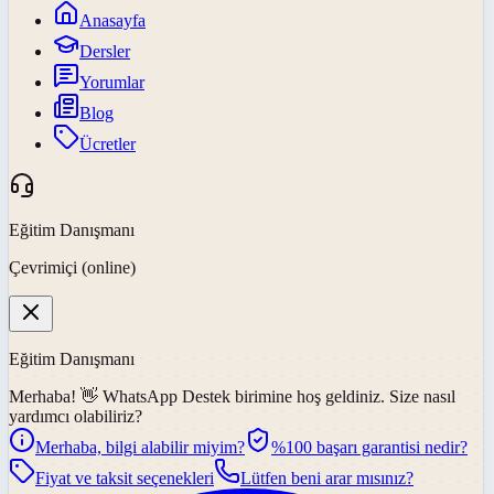
Anasayfa
Dersler
Yorumlar
Blog
Ücretler
Eğitim Danışmanı
Çevrimiçi (online)
Eğitim Danışmanı
Merhaba! 👋
WhatsApp Destek
birimine hoş geldiniz. Size nasıl
yardımcı olabiliriz?
Merhaba, bilgi alabilir miyim?
%100 başarı garantisi nedir?
Fiyat ve taksit seçenekleri
Lütfen beni arar mısınız?