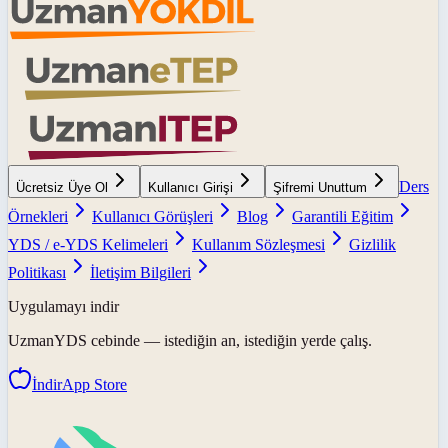
Ders
Ücretsiz Üye Ol
Kullanıcı Girişi
Şifremi Unuttum
Örnekleri
Kullanıcı Görüşleri
Blog
Garantili Eğitim
YDS / e-YDS Kelimeleri
Kullanım Sözleşmesi
Gizlilik
Politikası
İletişim Bilgileri
Uygulamayı indir
UzmanYDS
cebinde — istediğin an, istediğin yerde çalış.
İndir
App Store