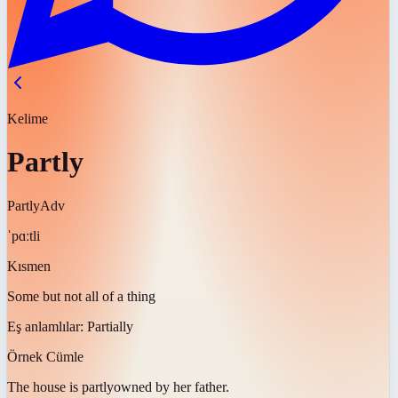
Kelime
Partly
Partly
Adv
ˈpɑːtli
Kısmen
Some but not all of a thing
Eş anlamlılar:
Partially
Örnek Cümle
The house is
partly
owned by her father.