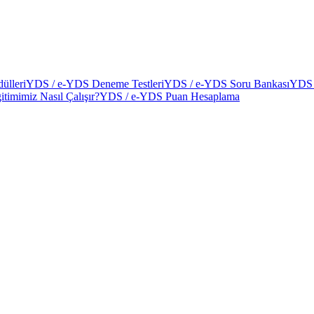
ülleri
YDS / e-YDS Deneme Testleri
YDS / e-YDS Soru Bankası
YDS 
itimimiz Nasıl Çalışır?
YDS / e-YDS Puan Hesaplama