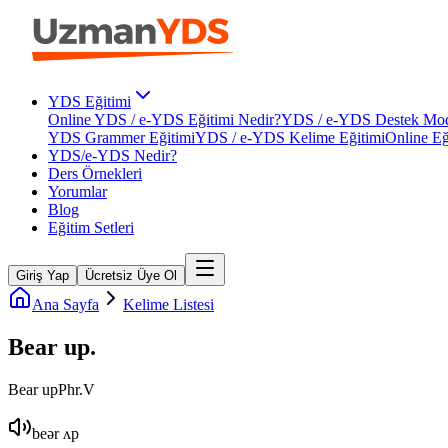
YDS Eğitimi
Online YDS / e-YDS Eğitimi Nedir?
YDS / e-YDS Destek Mod
YDS Grammer Eğitimi
YDS / e-YDS Kelime Eğitimi
Online Eğ
YDS/e-YDS Nedir?
Ders Örnekleri
Yorumlar
Blog
Eğitim Setleri
Giriş Yap
Ücretsiz Üye Ol
Ana Sayfa
Kelime Listesi
Bear up
.
Bear up
Phr.V
beər ʌp