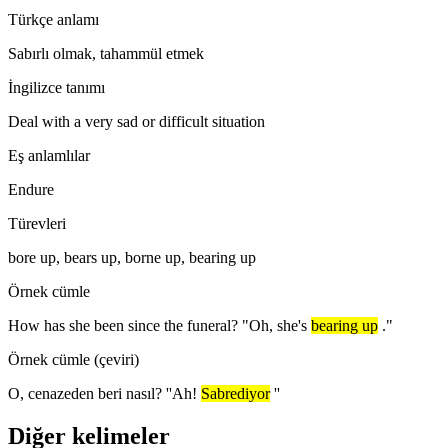
Türkçe anlamı
Sabırlı olmak, tahammül etmek
İngilizce tanımı
Deal with a very sad or difficult situation
Eş anlamlılar
Endure
Türevleri
bore up, bears up, borne up, bearing up
Örnek cümle
How has she been since the funeral? "Oh, she's
bearing up
."
Örnek cümle (çeviri)
O, cenazeden beri nasıl? ''Ah!
Sabrediyor
''
Diğer kelimeler