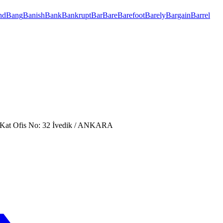
nd
Bang
Banish
Bank
Bankrupt
Bar
Bare
Barefoot
Barely
Bargain
Barrel
. Kat Ofis No: 32 İvedik / ANKARA