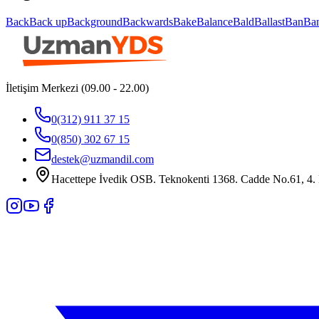
Back
Back up
Background
Backwards
Bake
Balance
Bald
Ballast
Ban
Ba
İletişim Merkezi (09.00 - 22.00)
0(312) 911 37 15
0(850) 302 67 15
destek@uzmandil.com
Hacettepe İvedik OSB. Teknokenti 1368. Cadde No.61, 4