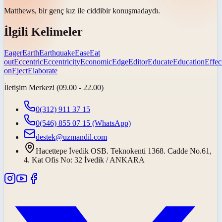
Matthews, bir genç kız ile
ciddi
bir konuşmadaydı.
İlgili Kelimeler
Eager
Earth
Earthquake
Ease
Eat
out
Eccentric
Eccentricity
Economic
Edge
Editor
Educate
Education
Effec
on
Eject
Elaborate
İletişim Merkezi (09.00 - 22.00)
0(312) 911 37 15
0(546) 855 07 15
(WhatsApp)
destek@uzmandil.com
Hacettepe İvedik OSB. Teknokenti 1368. Cadde No.61,
4. Kat Ofis No: 32 İvedik / ANKARA