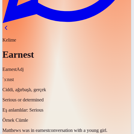
Kelime
Earnest
Earnest
Adj
ˈɜːnɪst
Ciddi, ağırbaşlı, gerçek
Serious or determined
Eş anlamlılar:
Serious
Örnek Cümle
Matthews was in
earnest
conversation with a young girl.