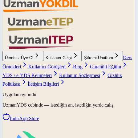
Ders
Ücretsiz Üye Ol
Kullanıcı Girişi
Şifremi Unuttum
Örnekleri
Kullanıcı Görüşleri
Blog
Garantili Eğitim
YDS / e-YDS Kelimeleri
Kullanım Sözleşmesi
Gizlilik
Politikası
İletişim Bilgileri
Uygulamayı indir
UzmanYDS
cebinde — istediğin an, istediğin yerde çalış.
İndir
App Store