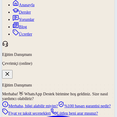
Anasayfa
Dersler
Yorumlar
Blog
Ücretler
Eğitim Danışmanı
Çevrimiçi (online)
Eğitim Danışmanı
Merhaba! 👋
WhatsApp Destek
birimine hoş geldiniz. Size nasıl
yardımcı olabiliriz?
Merhaba, bilgi alabilir miyim?
%100 başarı garantisi nedir?
Fiyat ve taksit seçenekleri
Lütfen beni arar mısınız?