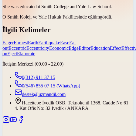
She was
educated
at Smith College and Yale Law School.
O Smith Koleji ve Yale Hukuk Fakültesinde
eğitim
gördü.
İlgili Kelimeler
Eager
Earnest
Earth
Earthquake
Ease
Eat
out
Eccentric
Eccentricity
Economic
Edge
Editor
Education
Effect
Effecti
on
Eject
Elaborate
İletişim Merkezi (09.00 - 22.00)
0(312) 911 37 15
0(546) 855 07 15
(WhatsApp)
destek@uzmandil.com
Hacettepe İvedik OSB. Teknokenti 1368. Cadde No.61,
4. Kat Ofis No: 32 İvedik / ANKARA