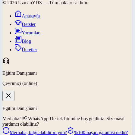
©
2026
UzmanYDS
— Tüm hakları saklıdır.
Anasayfa
Dersler
Yorumlar
Blog
Ücretler
Eğitim Danışmanı
Çevrimiçi (online)
Eğitim Danışmanı
Merhaba! 👋
WhatsApp Destek
birimine hoş geldiniz. Size nasıl
yardımcı olabiliriz?
Merhaba, bilgi alabilir miyim?
%100 başarı garantisi nedir?