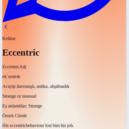
Kelime
Eccentric
Eccentric
Adj
ekˈsentrɪk
Acayip davranışlı, antika, alışılmadık
Strange or unusual
Eş anlamlılar:
Strange
Örnek Cümle
His
eccentric
behaviour lost him his job.