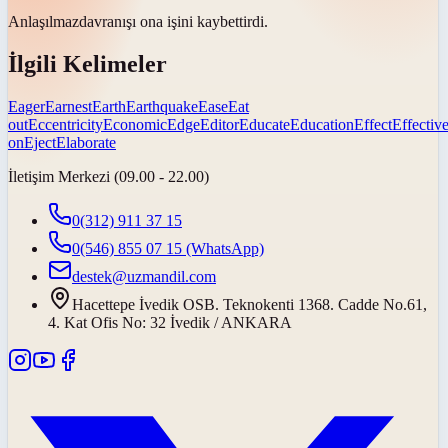
Anlaşılmaz
davranışı ona işini kaybettirdi.
İlgili Kelimeler
Eager
Earnest
Earth
Earthquake
Ease
Eat
out
Eccentricity
Economic
Edge
Editor
Educate
Education
Effect
Effectiv
on
Eject
Elaborate
İletişim Merkezi (09.00 - 22.00)
0(312) 911 37 15
0(546) 855 07 15
(WhatsApp)
destek@uzmandil.com
Hacettepe İvedik OSB. Teknokenti 1368. Cadde No.61,
4. Kat Ofis No: 32 İvedik / ANKARA