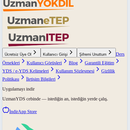
Ders
Ücretsiz Üye Ol
Kullanıcı Girişi
Şifremi Unuttum
Örnekleri
Kullanıcı Görüşleri
Blog
Garantili Eğitim
YDS / e-YDS Kelimeleri
Kullanım Sözleşmesi
Gizlilik
Politikası
İletişim Bilgileri
Uygulamayı indir
UzmanYDS
cebinde — istediğin an, istediğin yerde çalış.
İndir
App Store