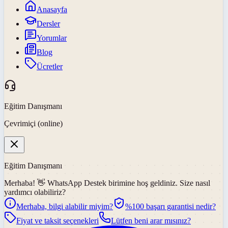
Anasayfa
Dersler
Yorumlar
Blog
Ücretler
Eğitim Danışmanı
Çevrimiçi (online)
Eğitim Danışmanı
Merhaba! 👋
WhatsApp Destek
birimine hoş geldiniz. Size nasıl
yardımcı olabiliriz?
Merhaba, bilgi alabilir miyim?
%100 başarı garantisi nedir?
Fiyat ve taksit seçenekleri
Lütfen beni arar mısınız?