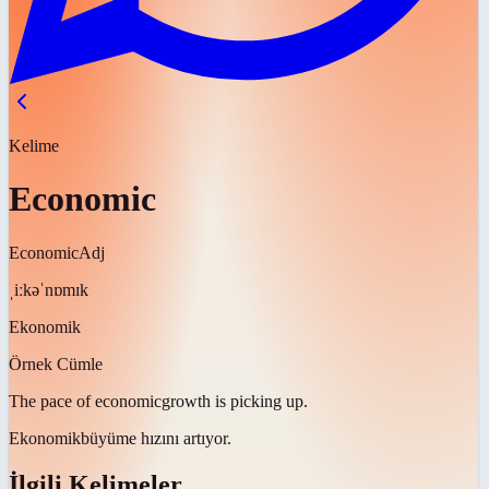
Kelime
Economic
Economic
Adj
ˌiːkəˈnɒmɪk
Ekonomik
Örnek Cümle
The pace of
economic
growth is picking up.
Ekonomik
büyüme hızını artıyor.
İlgili Kelimeler