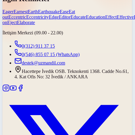
Eager
Earnest
Earth
Earthquake
Ease
Eat
out
Eccentric
Eccentricity
Edge
Editor
Educate
Education
Effect
Effective
on
Eject
Elaborate
İletişim Merkezi (09.00 - 22.00)
0(312) 911 37 15
0(546) 855 07 15
(WhatsApp)
destek@uzmandil.com
Hacettepe İvedik OSB. Teknokenti 1368. Cadde No.61,
4. Kat Ofis No: 32 İvedik / ANKARA