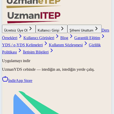
Ders
Ücretsiz Üye Ol
Kullanıcı Girişi
Şifremi Unuttum
Örnekleri
Kullanıcı Görüşleri
Blog
Garantili Eğitim
YDS / e-YDS Kelimeleri
Kullanım Sözleşmesi
Gizlilik
Politikası
İletişim Bilgileri
Uygulamayı indir
UzmanYDS
cebinde — istediğin an, istediğin yerde çalış.
İndir
App Store