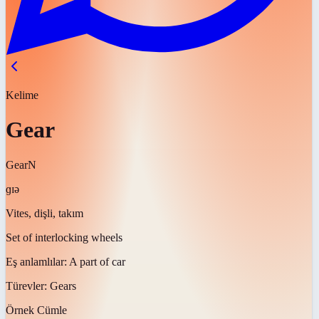
Kelime
Gear
Gear
N
ɡɪə
Vites, dişli, takım
Set of interlocking wheels
Eş anlamlılar:
A part of car
Türevler:
Gears
Örnek Cümle