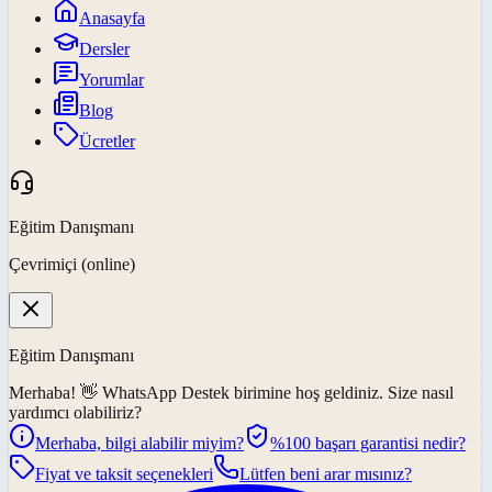
Anasayfa
Dersler
Yorumlar
Blog
Ücretler
Eğitim Danışmanı
Çevrimiçi (online)
Eğitim Danışmanı
Merhaba! 👋
WhatsApp Destek
birimine hoş geldiniz. Size nasıl
yardımcı olabiliriz?
Merhaba, bilgi alabilir miyim?
%100 başarı garantisi nedir?
Fiyat ve taksit seçenekleri
Lütfen beni arar mısınız?