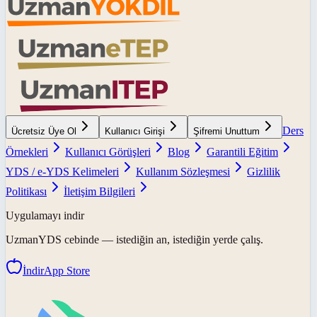
Ders
Ücretsiz Üye Ol
Kullanıcı Girişi
Şifremi Unuttum
Örnekleri
Kullanıcı Görüşleri
Blog
Garantili Eğitim
YDS / e-YDS Kelimeleri
Kullanım Sözleşmesi
Gizlilik
Politikası
İletişim Bilgileri
Uygulamayı indir
UzmanYDS
cebinde — istediğin an, istediğin yerde çalış.
İndir
App Store