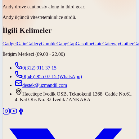
Andy drove cautiously along in third
gear
.
Andy üçüncü
viteste
temkinlice sürdü.
İlgili Kelimeler
Gadget
Gain
Gallery
Gamble
Gang
Gap
Gasoline
Gate
Gateway
Gather
Ga
İletişim Merkezi (09.00 - 22.00)
0(312) 911 37 15
0(546) 855 07 15
(WhatsApp)
destek@uzmandil.com
Hacettepe İvedik OSB. Teknokenti 1368. Cadde No.61,
4. Kat Ofis No: 32 İvedik / ANKARA