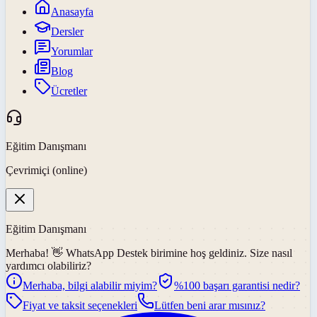
Anasayfa
Dersler
Yorumlar
Blog
Ücretler
Eğitim Danışmanı
Çevrimiçi (online)
Eğitim Danışmanı
Merhaba! 👋
WhatsApp Destek
birimine hoş geldiniz. Size nasıl
yardımcı olabiliriz?
Merhaba, bilgi alabilir miyim?
%100 başarı garantisi nedir?
Fiyat ve taksit seçenekleri
Lütfen beni arar mısınız?