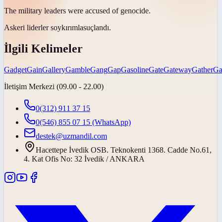
The military leaders were accused of
genocide
.
Askeri liderler
soykırımla
suçlandı.
İlgili Kelimeler
Gadget
Gain
Gallery
Gamble
Gang
Gap
Gasoline
Gate
Gateway
Gather
Ga
İletişim Merkezi (09.00 - 22.00)
0(312) 911 37 15
0(546) 855 07 15
(WhatsApp)
destek@uzmandil.com
Hacettepe İvedik OSB. Teknokenti 1368. Cadde No.61,
4. Kat Ofis No: 32 İvedik / ANKARA