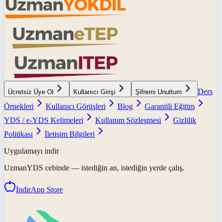
Ders
Ücretsiz Üye Ol
Kullanıcı Girişi
Şifremi Unuttum
Örnekleri
Kullanıcı Görüşleri
Blog
Garantili Eğitim
YDS / e-YDS Kelimeleri
Kullanım Sözleşmesi
Gizlilik
Politikası
İletişim Bilgileri
Uygulamayı indir
UzmanYDS
cebinde — istediğin an, istediğin yerde çalış.
İndir
App Store