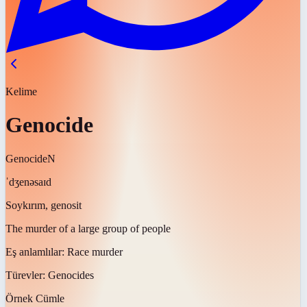
Kelime
Genocide
Genocide
N
ˈdʒenəsaɪd
Soykırım, genosit
The murder of a large group of people
Eş anlamlılar:
Race murder
Türevler:
Genocides
Örnek Cümle