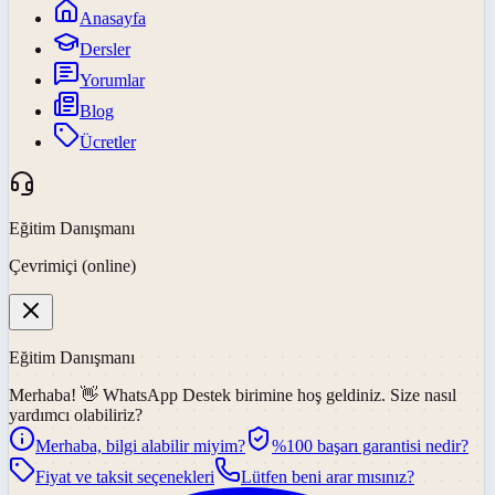
Anasayfa
Dersler
Yorumlar
Blog
Ücretler
Eğitim Danışmanı
Çevrimiçi (online)
Eğitim Danışmanı
Merhaba! 👋
WhatsApp Destek
birimine hoş geldiniz. Size nasıl
yardımcı olabiliriz?
Merhaba, bilgi alabilir miyim?
%100 başarı garantisi nedir?
Fiyat ve taksit seçenekleri
Lütfen beni arar mısınız?