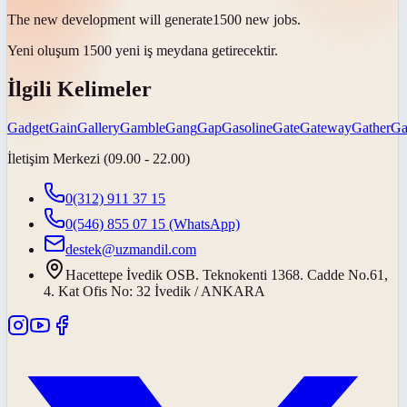
The new development will
generate
1500 new jobs.
Yeni oluşum 1500 yeni iş
meydana getirecektir
.
İlgili Kelimeler
Gadget
Gain
Gallery
Gamble
Gang
Gap
Gasoline
Gate
Gateway
Gather
Ga
İletişim Merkezi (09.00 - 22.00)
0(312) 911 37 15
0(546) 855 07 15
(WhatsApp)
destek@uzmandil.com
Hacettepe İvedik OSB. Teknokenti 1368. Cadde No.61,
4. Kat Ofis No: 32 İvedik / ANKARA