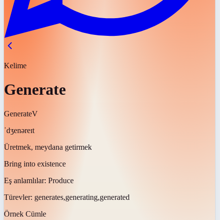
Kelime
Generate
Generate
V
ˈdʒenəreɪt
Üretmek, meydana getirmek
Bring into existence
Eş anlamlılar:
Produce
Türevler:
generates,generating,generated
Örnek Cümle