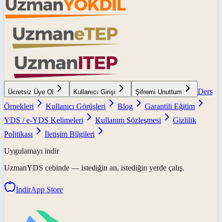
Ders
Ücretsiz Üye Ol
Kullanıcı Girişi
Şifremi Unuttum
Örnekleri
Kullanıcı Görüşleri
Blog
Garantili Eğitim
YDS / e-YDS Kelimeleri
Kullanım Sözleşmesi
Gizlilik
Politikası
İletişim Bilgileri
Uygulamayı indir
UzmanYDS
cebinde — istediğin an, istediğin yerde çalış.
İndir
App Store