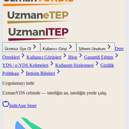
Ders
Ücretsiz Üye Ol
Kullanıcı Girişi
Şifremi Unuttum
Örnekleri
Kullanıcı Görüşleri
Blog
Garantili Eğitim
YDS / e-YDS Kelimeleri
Kullanım Sözleşmesi
Gizlilik
Politikası
İletişim Bilgileri
Uygulamayı indir
UzmanYDS
cebinde — istediğin an, istediğin yerde çalış.
İndir
App Store