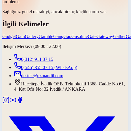
problems.
Sağlığınız
genel olarak
iyi, ancak birkaç küçük sorun var.
İlgili Kelimeler
Gadget
Gain
Gallery
Gamble
Gang
Gap
Gasoline
Gate
Gateway
Gather
Ga
İletişim Merkezi (09.00 - 22.00)
0(312) 911 37 15
0(546) 855 07 15
(WhatsApp)
destek@uzmandil.com
Hacettepe İvedik OSB. Teknokenti 1368. Cadde No.61,
4. Kat Ofis No: 32 İvedik / ANKARA