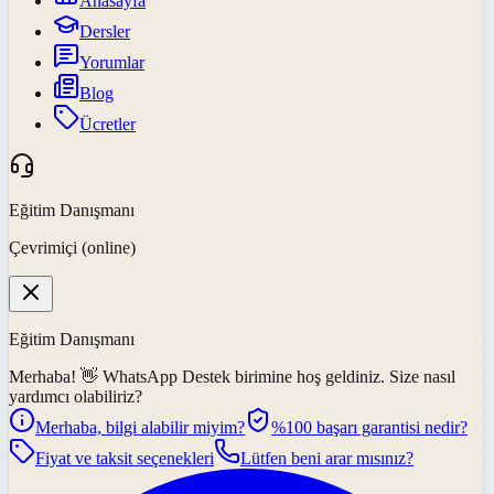
Anasayfa
Dersler
Yorumlar
Blog
Ücretler
Eğitim Danışmanı
Çevrimiçi (online)
Eğitim Danışmanı
Merhaba! 👋
WhatsApp Destek
birimine hoş geldiniz. Size nasıl
yardımcı olabiliriz?
Merhaba, bilgi alabilir miyim?
%100 başarı garantisi nedir?
Fiyat ve taksit seçenekleri
Lütfen beni arar mısınız?