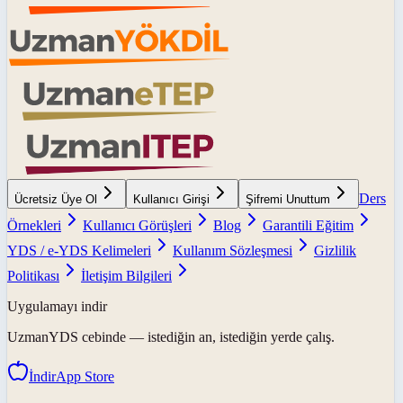
Ders
Ücretsiz Üye Ol
Kullanıcı Girişi
Şifremi Unuttum
Örnekleri
Kullanıcı Görüşleri
Blog
Garantili Eğitim
YDS / e-YDS Kelimeleri
Kullanım Sözleşmesi
Gizlilik
Politikası
İletişim Bilgileri
Uygulamayı indir
UzmanYDS
cebinde — istediğin an, istediğin yerde çalış.
İndir
App Store