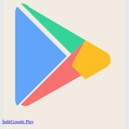
İndir
Google Play