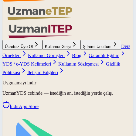
Ders
Ücretsiz Üye Ol
Kullanıcı Girişi
Şifremi Unuttum
Örnekleri
Kullanıcı Görüşleri
Blog
Garantili Eğitim
YDS / e-YDS Kelimeleri
Kullanım Sözleşmesi
Gizlilik
Politikası
İletişim Bilgileri
Uygulamayı indir
UzmanYDS
cebinde — istediğin an, istediğin yerde çalış.
İndir
App Store