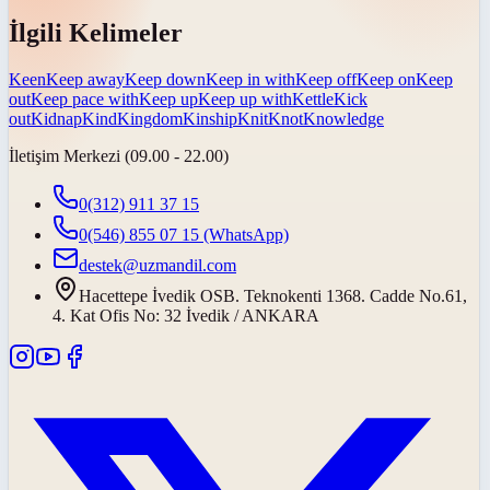
İlgili Kelimeler
Keen
Keep away
Keep down
Keep in with
Keep off
Keep on
Keep
out
Keep pace with
Keep up
Keep up with
Kettle
Kick
out
Kidnap
Kind
Kingdom
Kinship
Knit
Knot
Knowledge
İletişim Merkezi (09.00 - 22.00)
0(312) 911 37 15
0(546) 855 07 15
(WhatsApp)
destek@uzmandil.com
Hacettepe İvedik OSB. Teknokenti 1368. Cadde No.61,
4. Kat Ofis No: 32 İvedik / ANKARA