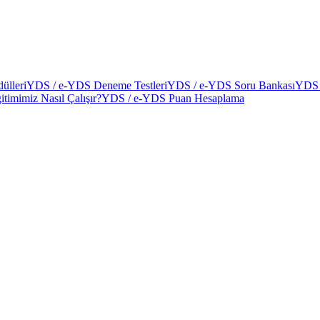
ülleri
YDS / e-YDS Deneme Testleri
YDS / e-YDS Soru Bankası
YDS 
itimimiz Nasıl Çalışır?
YDS / e-YDS Puan Hesaplama