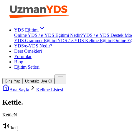
YDS Eğitimi
Online YDS / e-YDS Eğitimi Nedir?
YDS / e-YDS Destek Mod
YDS Grammer Eğitimi
YDS / e-YDS Kelime Eğitimi
Online Eğ
YDS/e-YDS Nedir?
Ders Örnekleri
Yorumlar
Blog
Eğitim Setleri
Giriş Yap
Ücretsiz Üye Ol
Ana Sayfa
Kelime Listesi
Kettle
.
Kettle
N
ˈketl̩