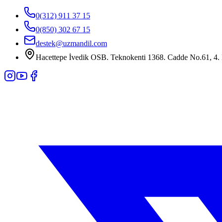
0(312) 911 37 15
0(850) 302 67 15
destek@uzmandil.com
Hacettepe İvedik OSB. Teknokenti 1368. Cadde No.61, 4