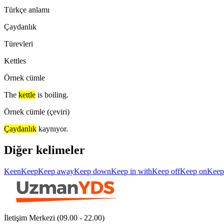
Türkçe anlamı
Çaydanlık
Türevleri
Kettles
Örnek cümle
The
kettle
is boiling.
Örnek cümle (çeviri)
Çaydanlık
kaynıyor.
Diğer kelimeler
Keen
Keep
Keep away
Keep down
Keep in with
Keep off
Keep on
Keep
İletişim Merkezi (09.00 - 22.00)