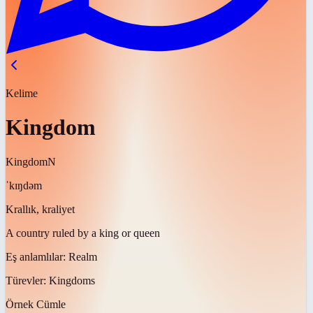
Kelime
Kingdom
Kingdom
N
ˈkɪŋdəm
Krallık, kraliyet
A country ruled by a king or queen
Eş anlamlılar:
Realm
Türevler:
Kingdoms
Örnek Cümle