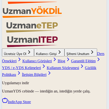
Ders
Ücretsiz Üye Ol
Kullanıcı Girişi
Şifremi Unuttum
Örnekleri
Kullanıcı Görüşleri
Blog
Garantili Eğitim
YDS / e-YDS Kelimeleri
Kullanım Sözleşmesi
Gizlilik
Politikası
İletişim Bilgileri
Uygulamayı indir
UzmanYDS
cebinde — istediğin an, istediğin yerde çalış.
İndir
App Store