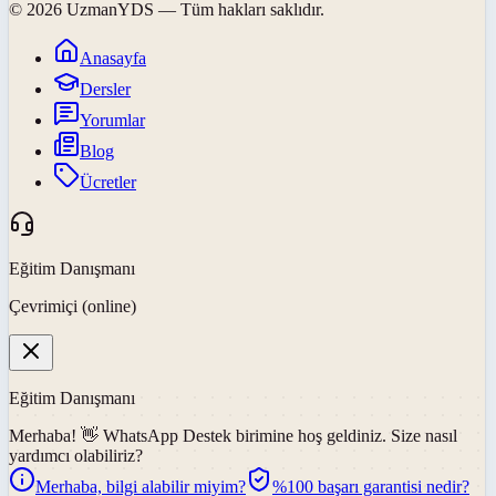
©
2026
UzmanYDS
— Tüm hakları saklıdır.
Anasayfa
Dersler
Yorumlar
Blog
Ücretler
Eğitim Danışmanı
Çevrimiçi (online)
Eğitim Danışmanı
Merhaba! 👋
WhatsApp Destek
birimine hoş geldiniz. Size nasıl
yardımcı olabiliriz?
Merhaba, bilgi alabilir miyim?
%100 başarı garantisi nedir?