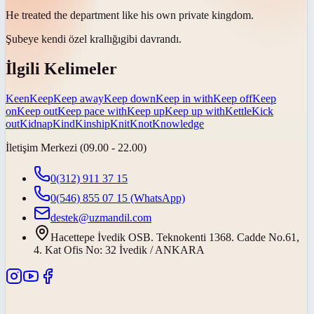
He treated the department like his own private
kingdom
.
Şubeye kendi özel
krallığı
gibi davrandı.
İlgili Kelimeler
Keen
Keep
Keep away
Keep down
Keep in with
Keep off
Keep
on
Keep out
Keep pace with
Keep up
Keep up with
Kettle
Kick
out
Kidnap
Kind
Kinship
Knit
Knot
Knowledge
İletişim Merkezi (09.00 - 22.00)
0(312) 911 37 15
0(546) 855 07 15
(WhatsApp)
destek@uzmandil.com
Hacettepe İvedik OSB. Teknokenti 1368. Cadde No.61,
4. Kat Ofis No: 32 İvedik / ANKARA