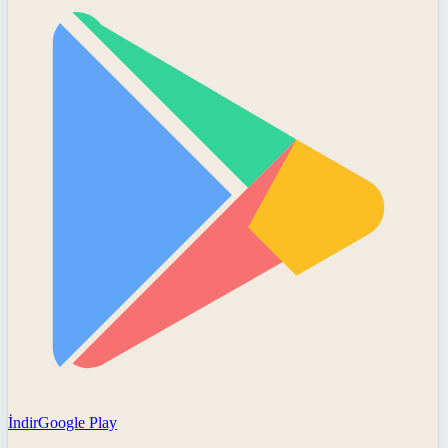
İndir
Google Play