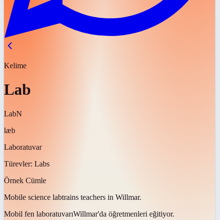
Kelime
Lab
Lab
N
læb
Laboratuvar
Türevler:
Labs
Örnek Cümle
Mobile science
lab
trains teachers in Willmar.
Mobil fen
laboratuvarı
Willmar'da öğretmenleri eğitiyor.