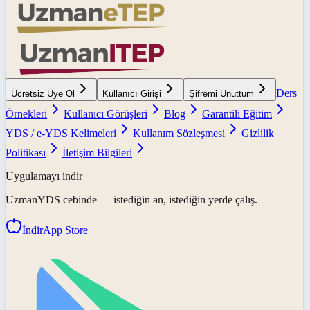
Ders
Ücretsiz Üye Ol
Kullanıcı Girişi
Şifremi Unuttum
Örnekleri
Kullanıcı Görüşleri
Blog
Garantili Eğitim
YDS / e-YDS Kelimeleri
Kullanım Sözleşmesi
Gizlilik
Politikası
İletişim Bilgileri
Uygulamayı indir
UzmanYDS
cebinde — istediğin an, istediğin yerde çalış.
İndir
App Store