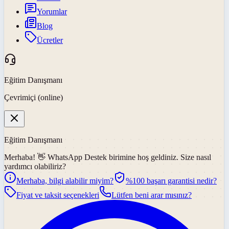
Yorumlar
Blog
Ücretler
Eğitim Danışmanı
Çevrimiçi (online)
Eğitim Danışmanı
Merhaba! 👋
WhatsApp Destek
birimine hoş geldiniz. Size nasıl
yardımcı olabiliriz?
Merhaba, bilgi alabilir miyim?
%100 başarı garantisi nedir?
Fiyat ve taksit seçenekleri
Lütfen beni arar mısınız?