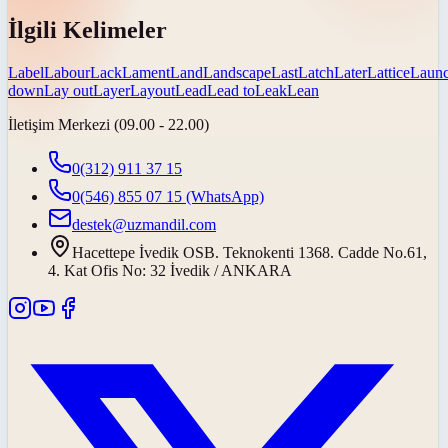
İlgili Kelimeler
Label
Labour
Lack
Lament
Land
Landscape
Last
Latch
Later
Lattice
Laun
down
Lay out
Layer
Layout
Lead
Lead to
Leak
Lean
İletişim Merkezi (09.00 - 22.00)
0(312) 911 37 15
0(546) 855 07 15
(WhatsApp)
destek@uzmandil.com
Hacettepe İvedik OSB. Teknokenti 1368. Cadde No.61,
4. Kat Ofis No: 32 İvedik / ANKARA