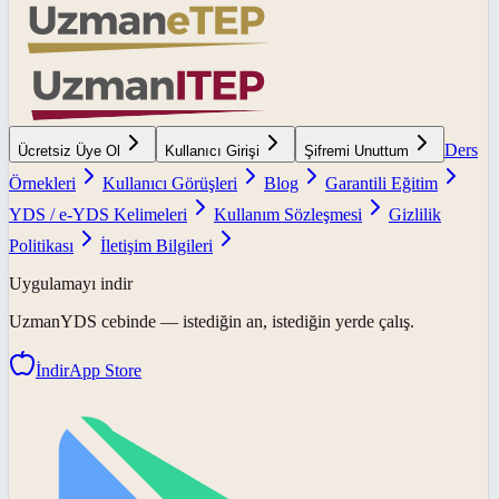
Ders
Ücretsiz Üye Ol
Kullanıcı Girişi
Şifremi Unuttum
Örnekleri
Kullanıcı Görüşleri
Blog
Garantili Eğitim
YDS / e-YDS Kelimeleri
Kullanım Sözleşmesi
Gizlilik
Politikası
İletişim Bilgileri
Uygulamayı indir
UzmanYDS
cebinde — istediğin an, istediğin yerde çalış.
İndir
App Store