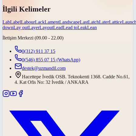
İlgili Kelimeler
Lab
Label
Labour
Lack
Lament
Landscape
Last
Latch
Later
Lattice
Launc
down
Lay out
Layer
Layout
Lead
Lead to
Leak
Lean
İletişim Merkezi (09.00 - 22.00)
0(312) 911 37 15
0(546) 855 07 15
(WhatsApp)
destek@uzmandil.com
Hacettepe İvedik OSB. Teknokenti 1368. Cadde No.61,
4. Kat Ofis No: 32 İvedik / ANKARA