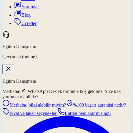
Yorumlar
Blog
Ücretler
Eğitim Danışmanı
Çevrimiçi (online)
Eğitim Danışmanı
Merhaba! 👋
WhatsApp Destek
birimine hoş geldiniz. Size nasıl
yardımcı olabiliriz?
Merhaba, bilgi alabilir miyim?
%100 başarı garantisi nedir?
Fiyat ve taksit seçenekleri
Lütfen beni arar mısınız?