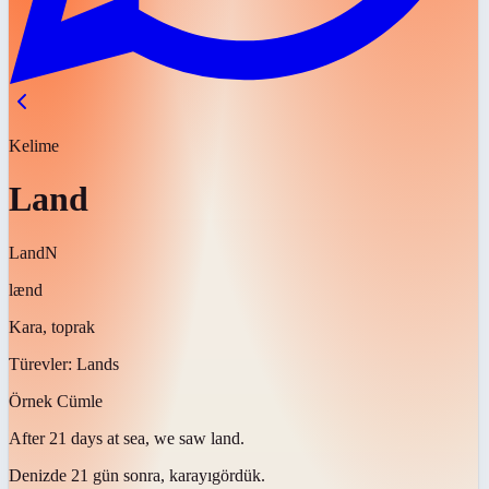
Kelime
Land
Land
N
lænd
Kara, toprak
Türevler:
Lands
Örnek Cümle
After 21 days at sea, we saw
land
.
Denizde 21 gün sonra,
karayı
gördük.