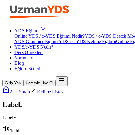
YDS Eğitimi
Online YDS / e-YDS Eğitimi Nedir?
YDS / e-YDS Destek Mod
YDS Grammer Eğitimi
YDS / e-YDS Kelime Eğitimi
Online Eğ
YDS/e-YDS Nedir?
Ders Örnekleri
Yorumlar
Blog
Eğitim Setleri
Giriş Yap
Ücretsiz Üye Ol
Ana Sayfa
Kelime Listesi
Label
.
Label
V
ˈleɪbl̩