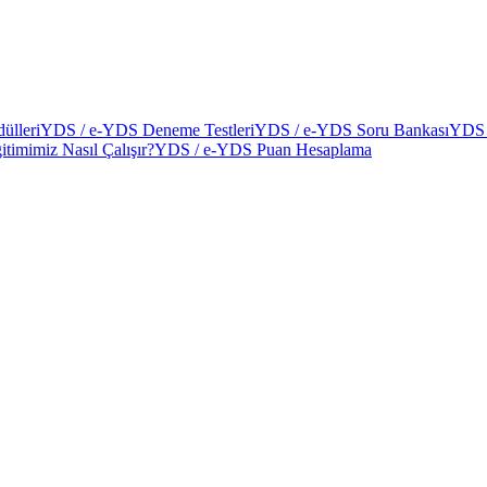
ülleri
YDS / e-YDS Deneme Testleri
YDS / e-YDS Soru Bankası
YDS 
itimimiz Nasıl Çalışır?
YDS / e-YDS Puan Hesaplama