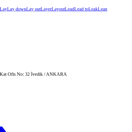
Lay
Lay down
Lay out
Layer
Layout
Lead
Lead to
Leak
Lean
. Kat Ofis No: 32 İvedik / ANKARA