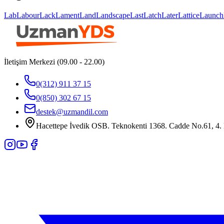
Lab
Labour
Lack
Lament
Land
Landscape
Last
Latch
Later
Lattice
Launch
İletişim Merkezi (09.00 - 22.00)
0(312) 911 37 15
0(850) 302 67 15
destek@uzmandil.com
Hacettepe İvedik OSB. Teknokenti 1368. Cadde No.61, 4