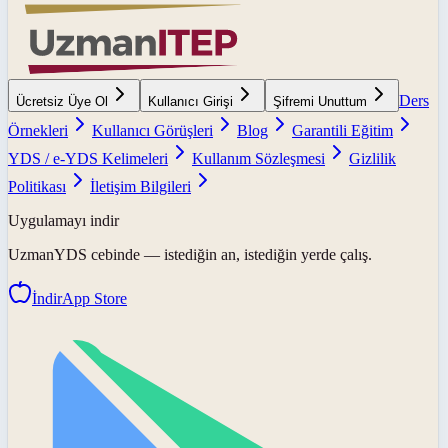
Ders
Ücretsiz Üye Ol
Kullanıcı Girişi
Şifremi Unuttum
Örnekleri
Kullanıcı Görüşleri
Blog
Garantili Eğitim
YDS / e-YDS Kelimeleri
Kullanım Sözleşmesi
Gizlilik
Politikası
İletişim Bilgileri
Uygulamayı indir
UzmanYDS
cebinde — istediğin an, istediğin yerde çalış.
İndir
App Store