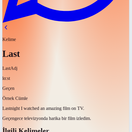
Kelime
Last
Last
Adj
lɑːst
Geçen
Örnek Cümle
Last
night I watched an amazing film on TV.
Geçen
gece televizyonda harika bir film izledim.
İlgili Kelimeler