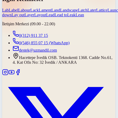
Lab
Label
Labour
Lack
Lament
Land
Landscape
Latch
Later
Lattice
Launc
down
Lay out
Layer
Layout
Lead
Lead to
Leak
Lean
İletişim Merkezi (09.00 - 22.00)
0(312) 911 37 15
0(546) 855 07 15
(WhatsApp)
destek@uzmandil.com
Hacettepe İvedik OSB. Teknokenti 1368. Cadde No.61,
4. Kat Ofis No: 32 İvedik / ANKARA