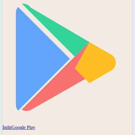
İndir
Google Play