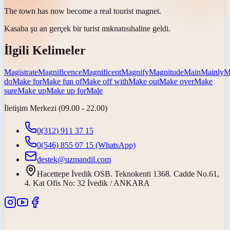
The town has now become a real tourist
magnet
.
Kasaba şu an gerçek bir turist
mıknatısı
haline geldi.
İlgili Kelimeler
Magistrate
Magnificence
Magnificent
Magnify
Magnitude
Main
Mainly
M
do
Make for
Make fun of
Make off with
Make out
Make over
Make
sure
Make up
Make up for
Male
İletişim Merkezi (09.00 - 22.00)
0(312) 911 37 15
0(546) 855 07 15
(WhatsApp)
destek@uzmandil.com
Hacettepe İvedik OSB. Teknokenti 1368. Cadde No.61,
4. Kat Ofis No: 32 İvedik / ANKARA