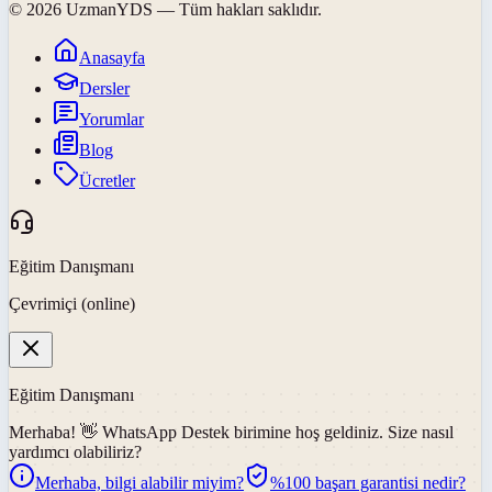
©
2026
UzmanYDS
— Tüm hakları saklıdır.
Anasayfa
Dersler
Yorumlar
Blog
Ücretler
Eğitim Danışmanı
Çevrimiçi (online)
Eğitim Danışmanı
Merhaba! 👋
WhatsApp Destek
birimine hoş geldiniz. Size nasıl
yardımcı olabiliriz?
Merhaba, bilgi alabilir miyim?
%100 başarı garantisi nedir?