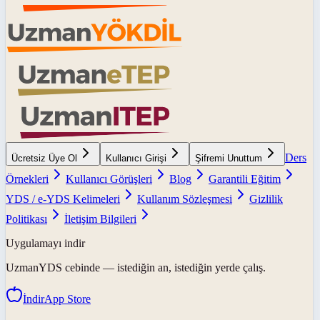
Ders
Ücretsiz Üye Ol
Kullanıcı Girişi
Şifremi Unuttum
Örnekleri
Kullanıcı Görüşleri
Blog
Garantili Eğitim
YDS / e-YDS Kelimeleri
Kullanım Sözleşmesi
Gizlilik
Politikası
İletişim Bilgileri
Uygulamayı indir
UzmanYDS
cebinde — istediğin an, istediğin yerde çalış.
İndir
App Store