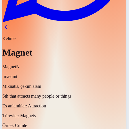
Kelime
Magnet
Magnet
N
ˈmæɡnɪt
Mıknatıs, çekim alanı
Sth that attracts many people or things
Eş anlamlılar:
Attraction
Türevler:
Magnets
Örnek Cümle