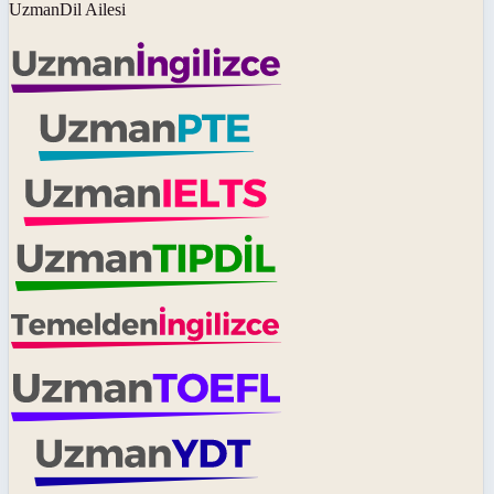
UzmanDil Ailesi