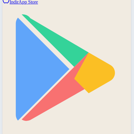
İndir
App Store