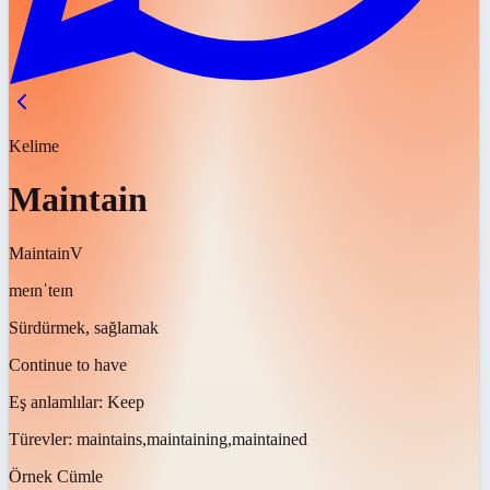
Kelime
Maintain
Maintain
V
meɪnˈteɪn
Sürdürmek, sağlamak
Continue to have
Eş anlamlılar:
Keep
Türevler:
maintains,maintaining,maintained
Örnek Cümle