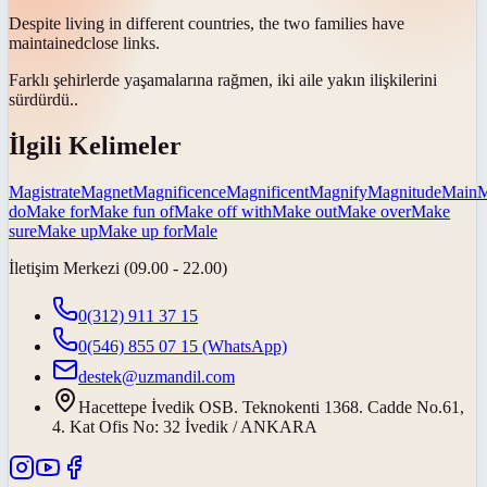
Despite living in different countries, the two families have
maintained
close links.
Farklı şehirlerde yaşamalarına rağmen, iki aile yakın ilişkilerini
sürdürdü.
.
İlgili Kelimeler
Magistrate
Magnet
Magnificence
Magnificent
Magnify
Magnitude
Main
M
do
Make for
Make fun of
Make off with
Make out
Make over
Make
sure
Make up
Make up for
Male
İletişim Merkezi (09.00 - 22.00)
0(312) 911 37 15
0(546) 855 07 15
(WhatsApp)
destek@uzmandil.com
Hacettepe İvedik OSB. Teknokenti 1368. Cadde No.61,
4. Kat Ofis No: 32 İvedik / ANKARA