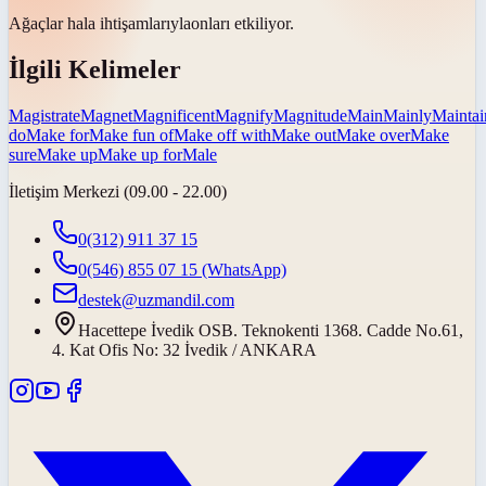
Ağaçlar hala
ihtişamlarıyla
onları etkiliyor.
İlgili Kelimeler
Magistrate
Magnet
Magnificent
Magnify
Magnitude
Main
Mainly
Maintai
do
Make for
Make fun of
Make off with
Make out
Make over
Make
sure
Make up
Make up for
Male
İletişim Merkezi (09.00 - 22.00)
0(312) 911 37 15
0(546) 855 07 15
(WhatsApp)
destek@uzmandil.com
Hacettepe İvedik OSB. Teknokenti 1368. Cadde No.61,
4. Kat Ofis No: 32 İvedik / ANKARA