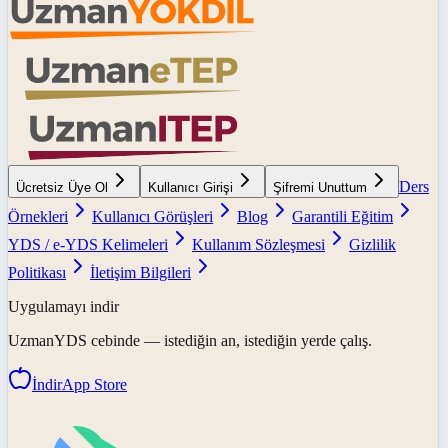
Ders
Ücretsiz Üye Ol
Kullanıcı Girişi
Şifremi Unuttum
Örnekleri
Kullanıcı Görüşleri
Blog
Garantili Eğitim
YDS / e-YDS Kelimeleri
Kullanım Sözleşmesi
Gizlilik
Politikası
İletişim Bilgileri
Uygulamayı indir
UzmanYDS
cebinde — istediğin an, istediğin yerde çalış.
İndir
App Store