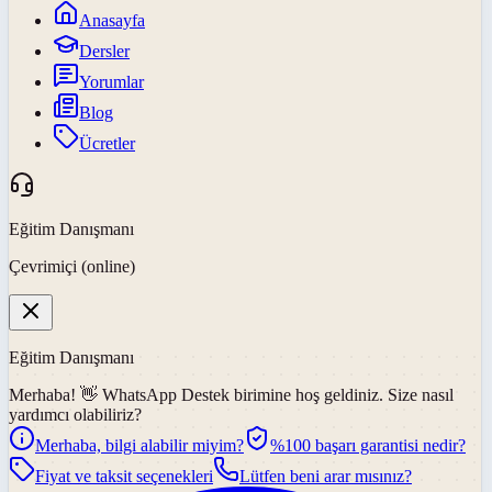
Anasayfa
Dersler
Yorumlar
Blog
Ücretler
Eğitim Danışmanı
Çevrimiçi (online)
Eğitim Danışmanı
Merhaba! 👋
WhatsApp Destek
birimine hoş geldiniz. Size nasıl
yardımcı olabiliriz?
Merhaba, bilgi alabilir miyim?
%100 başarı garantisi nedir?
Fiyat ve taksit seçenekleri
Lütfen beni arar mısınız?