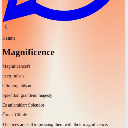
Kelime
Magnificence
Magnificence
N
mæɡˈnɪfɪsns
Görkem, ihtişam
Splendor, grandeur, majesty
Eş anlamlılar:
Splendor
Örnek Cümle
The trees are still impressing them with their
magnificence
.