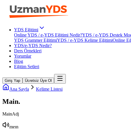
YDS Eğitimi
Online YDS / e-YDS Eğitimi Nedir?
YDS / e-YDS Destek Mod
YDS Grammer Eğitimi
YDS / e-YDS Kelime Eğitimi
Online Eğ
YDS/e-YDS Nedir?
Ders Örnekleri
Yorumlar
Blog
Eğitim Setleri
Giriş Yap
Ücretsiz Üye Ol
Ana Sayfa
Kelime Listesi
Main
.
Main
Adj
meɪn