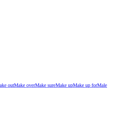
ke out
Make over
Make sure
Make up
Make up for
Male