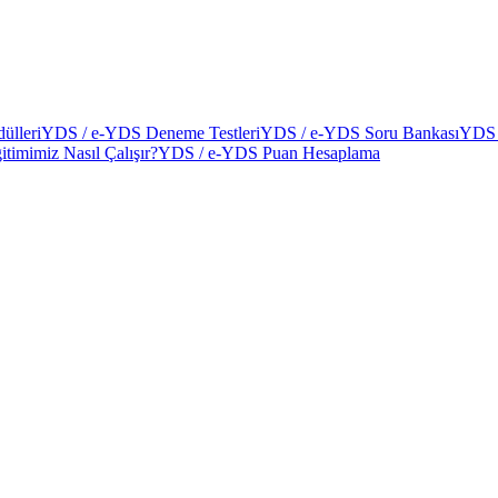
ülleri
YDS / e-YDS Deneme Testleri
YDS / e-YDS Soru Bankası
YDS 
itimimiz Nasıl Çalışır?
YDS / e-YDS Puan Hesaplama