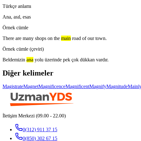
Türkçe anlamı
Ana, asıl, esas
Örnek cümle
There are many shops on the
main
road of our town.
Örnek cümle (çeviri)
Beldemizin
ana
yolu üzerinde pek çok dükkan vardır.
Diğer kelimeler
Magistrate
Magnet
Magnificence
Magnificent
Magnify
Magnitude
Mainl
İletişim Merkezi (09.00 - 22.00)
0(312) 911 37 15
0(850) 302 67 15