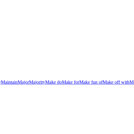
y
Maintain
Major
Majority
Make do
Make for
Make fun of
Make off with
Ma