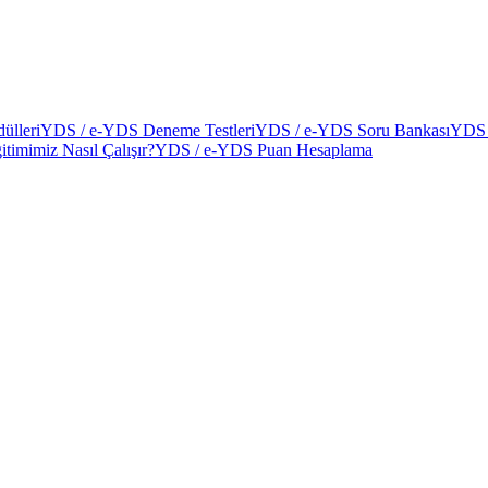
ülleri
YDS / e-YDS Deneme Testleri
YDS / e-YDS Soru Bankası
YDS 
itimimiz Nasıl Çalışır?
YDS / e-YDS Puan Hesaplama