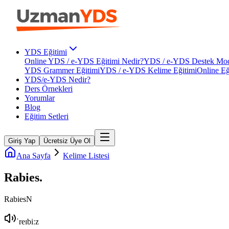
YDS Eğitimi
Online YDS / e-YDS Eğitimi Nedir?
YDS / e-YDS Destek Mod
YDS Grammer Eğitimi
YDS / e-YDS Kelime Eğitimi
Online Eğ
YDS/e-YDS Nedir?
Ders Örnekleri
Yorumlar
Blog
Eğitim Setleri
Giriş Yap
Ücretsiz Üye Ol
Ana Sayfa
Kelime Listesi
Rabies
.
Rabies
N
ˈreɪbiːz