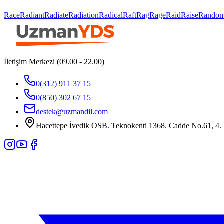
Race
Radiant
Radiate
Radiation
Radical
Raft
Rag
Rage
Raid
Raise
Rando
İletişim Merkezi (09.00 - 22.00)
0(312) 911 37 15
0(850) 302 67 15
destek@uzmandil.com
Hacettepe İvedik OSB. Teknokenti 1368. Cadde No.61, 4