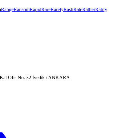
m
Range
Ransom
Rapid
Rare
Rarely
Rash
Rate
Rather
Ratify
. Kat Ofis No: 32 İvedik / ANKARA