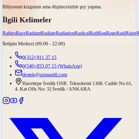
Biliyorum kızgınsın ama
düşüncesiz
bir şey yapma.
İlgili Kelimeler
Rabies
Race
Radiant
Radiate
Radiation
Radical
Raft
Rag
Rage
Raid
Raise
İletişim Merkezi (09.00 - 22.00)
0(312) 911 37 15
0(546) 855 07 15
(WhatsApp)
destek@uzmandil.com
Hacettepe İvedik OSB. Teknokenti 1368. Cadde No.61,
4. Kat Ofis No: 32 İvedik / ANKARA