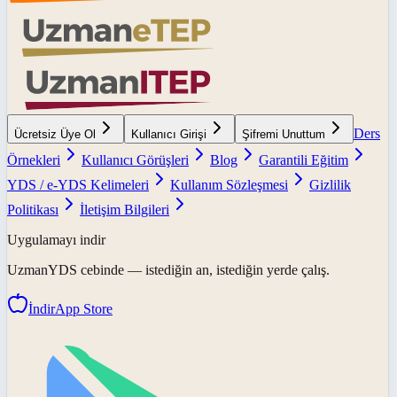
Ders
Ücretsiz Üye Ol
Kullanıcı Girişi
Şifremi Unuttum
Örnekleri
Kullanıcı Görüşleri
Blog
Garantili Eğitim
YDS / e-YDS Kelimeleri
Kullanım Sözleşmesi
Gizlilik
Politikası
İletişim Bilgileri
Uygulamayı indir
UzmanYDS
cebinde — istediğin an, istediğin yerde çalış.
İndir
App Store