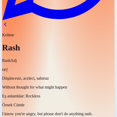
Kelime
Rash
Rash
Adj
ræʃ
Düşüncesiz, aceleci, sabırsız
Without thought for what might happen
Eş anlamlılar:
Reckless
Örnek Cümle
I know you're angry, but please don't do anything
rash
.