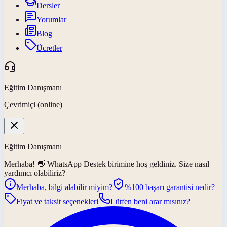
Dersler
Yorumlar
Blog
Ücretler
Eğitim Danışmanı
Çevrimiçi (online)
Eğitim Danışmanı
Merhaba! 👋
WhatsApp Destek
birimine hoş geldiniz. Size nasıl
yardımcı olabiliriz?
Merhaba, bilgi alabilir miyim?
%100 başarı garantisi nedir?
Fiyat ve taksit seçenekleri
Lütfen beni arar mısınız?