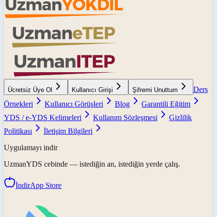
Ders
Ücretsiz Üye Ol
Kullanıcı Girişi
Şifremi Unuttum
Örnekleri
Kullanıcı Görüşleri
Blog
Garantili Eğitim
YDS / e-YDS Kelimeleri
Kullanım Sözleşmesi
Gizlilik
Politikası
İletişim Bilgileri
Uygulamayı indir
UzmanYDS
cebinde — istediğin an, istediğin yerde çalış.
İndir
App Store