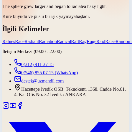
The sphere grew larger and began to
radiate
a hazy light.
Küre büyüdü ve puslu bir ışık
yaymaya
başladı.
İlgili Kelimeler
Rabies
Race
Radiant
Radiation
Radical
Raft
Rag
Rage
Raid
Raise
Random
İletişim Merkezi (09.00 - 22.00)
0(312) 911 37 15
0(546) 855 07 15
(WhatsApp)
destek@uzmandil.com
Hacettepe İvedik OSB. Teknokenti 1368. Cadde No.61,
4. Kat Ofis No: 32 İvedik / ANKARA