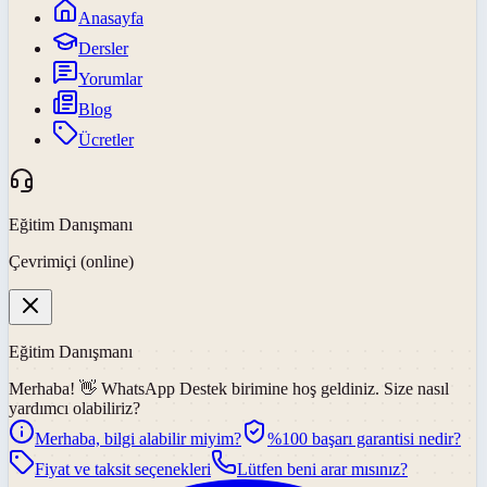
Anasayfa
Dersler
Yorumlar
Blog
Ücretler
Eğitim Danışmanı
Çevrimiçi (online)
Eğitim Danışmanı
Merhaba! 👋
WhatsApp Destek
birimine hoş geldiniz. Size nasıl
yardımcı olabiliriz?
Merhaba, bilgi alabilir miyim?
%100 başarı garantisi nedir?
Fiyat ve taksit seçenekleri
Lütfen beni arar mısınız?