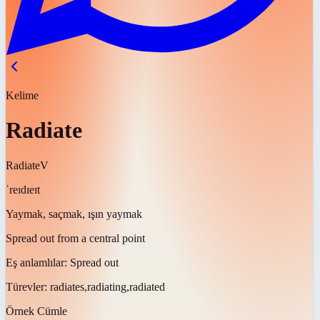
Kelime
Radiate
Radiate
V
ˈreɪdɪeɪt
Yaymak, saçmak, ışın yaymak
Spread out from a central point
Eş anlamlılar:
Spread out
Türevler:
radiates,radiating,radiated
Örnek Cümle