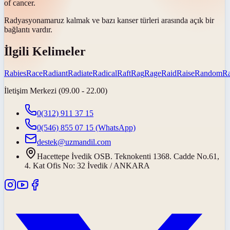
of cancer.
Radyasyona
maruz kalmak ve bazı kanser türleri arasında açık bir
bağlantı vardır.
İlgili Kelimeler
Rabies
Race
Radiant
Radiate
Radical
Raft
Rag
Rage
Raid
Raise
Random
R
İletişim Merkezi (09.00 - 22.00)
0(312) 911 37 15
0(546) 855 07 15
(WhatsApp)
destek@uzmandil.com
Hacettepe İvedik OSB. Teknokenti 1368. Cadde No.61,
4. Kat Ofis No: 32 İvedik / ANKARA