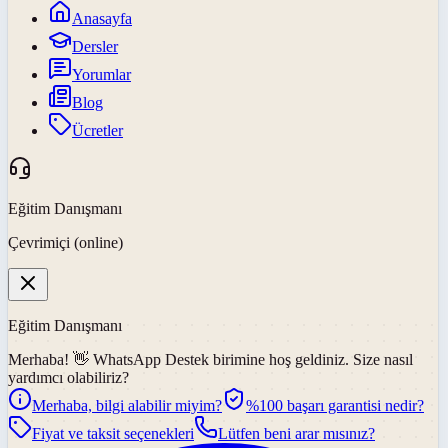
Anasayfa
Dersler
Yorumlar
Blog
Ücretler
Eğitim Danışmanı
Çevrimiçi (online)
Eğitim Danışmanı
Merhaba! 👋
WhatsApp Destek
birimine hoş geldiniz. Size nasıl
yardımcı olabiliriz?
Merhaba, bilgi alabilir miyim?
%100 başarı garantisi nedir?
Fiyat ve taksit seçenekleri
Lütfen beni arar mısınız?