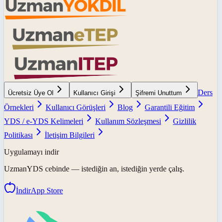
Ders
Ücretsiz Üye Ol
Kullanıcı Girişi
Şifremi Unuttum
Örnekleri
Kullanıcı Görüşleri
Blog
Garantili Eğitim
YDS / e-YDS Kelimeleri
Kullanım Sözleşmesi
Gizlilik
Politikası
İletişim Bilgileri
Uygulamayı indir
UzmanYDS
cebinde — istediğin an, istediğin yerde çalış.
İndir
App Store