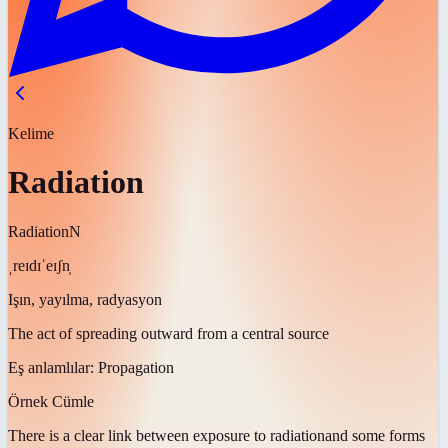
Kelime
Radiation
Radiation
N
ˌreɪdɪˈeɪʃn̩
Işın, yayılma, radyasyon
The act of spreading outward from a central source
Eş anlamlılar:
Propagation
Örnek Cümle
There is a clear link between exposure to
radiation
and some forms