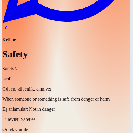
Kelime
Safety
Safety
N
ˈseɪfti
Güven, güvenlik, emniyet
When someone or something is safe from danger or harm
Eş anlamlılar:
Not in danger
Türevler:
Safeties
Örnek Cümle