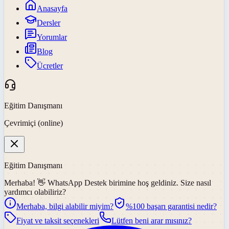
Anasayfa
Dersler
Yorumlar
Blog
Ücretler
Eğitim Danışmanı
Çevrimiçi (online)
Eğitim Danışmanı
Merhaba! 👋
WhatsApp Destek
birimine hoş geldiniz. Size nasıl
yardımcı olabiliriz?
Merhaba, bilgi alabilir miyim?
%100 başarı garantisi nedir?
Fiyat ve taksit seçenekleri
Lütfen beni arar mısınız?