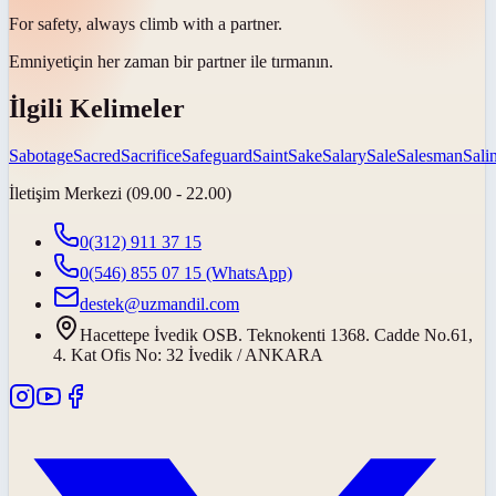
For
safety
, always climb with a partner.
Emniyet
için her zaman bir partner ile tırmanın.
İlgili Kelimeler
Sabotage
Sacred
Sacrifice
Safeguard
Saint
Sake
Salary
Sale
Salesman
Salin
İletişim Merkezi (09.00 - 22.00)
0(312) 911 37 15
0(546) 855 07 15
(WhatsApp)
destek@uzmandil.com
Hacettepe İvedik OSB. Teknokenti 1368. Cadde No.61,
4. Kat Ofis No: 32 İvedik / ANKARA