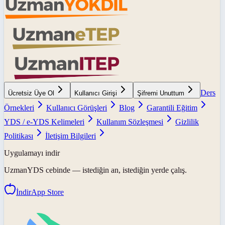
Ders
Ücretsiz Üye Ol
Kullanıcı Girişi
Şifremi Unuttum
Örnekleri
Kullanıcı Görüşleri
Blog
Garantili Eğitim
YDS / e-YDS Kelimeleri
Kullanım Sözleşmesi
Gizlilik
Politikası
İletişim Bilgileri
Uygulamayı indir
UzmanYDS
cebinde — istediğin an, istediğin yerde çalış.
İndir
App Store