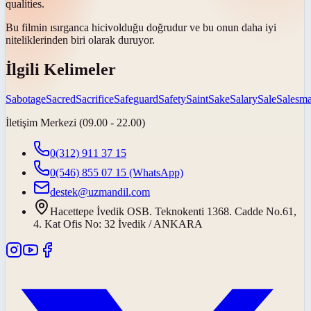
qualities.
Bu filmin ısırganca
hiciv
olduğu doğrudur ve bu onun daha iyi
niteliklerinden biri olarak duruyor.
İlgili Kelimeler
Sabotage
Sacred
Sacrifice
Safeguard
Safety
Saint
Sake
Salary
Sale
Salesm
İletişim Merkezi (09.00 - 22.00)
0(312) 911 37 15
0(546) 855 07 15
(WhatsApp)
destek@uzmandil.com
Hacettepe İvedik OSB. Teknokenti 1368. Cadde No.61,
4. Kat Ofis No: 32 İvedik / ANKARA