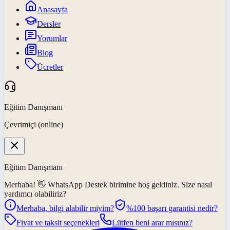
Anasayfa
Dersler
Yorumlar
Blog
Ücretler
Eğitim Danışmanı
Çevrimiçi (online)
Eğitim Danışmanı
Merhaba! 👋
WhatsApp Destek
birimine hoş geldiniz. Size nasıl
yardımcı olabiliriz?
Merhaba, bilgi alabilir miyim?
%100 başarı garantisi nedir?
Fiyat ve taksit seçenekleri
Lütfen beni arar mısınız?