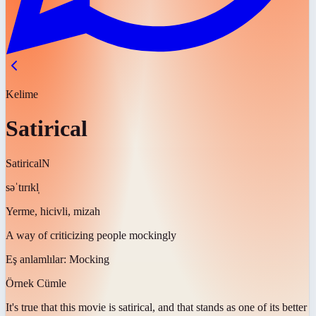
Kelime
Satirical
Satirical
N
səˈtɪrɪkl̩
Yerme, hicivli, mizah
A way of criticizing people mockingly
Eş anlamlılar:
Mocking
Örnek Cümle
It's true that this movie is
satirical
, and that stands as one of its better