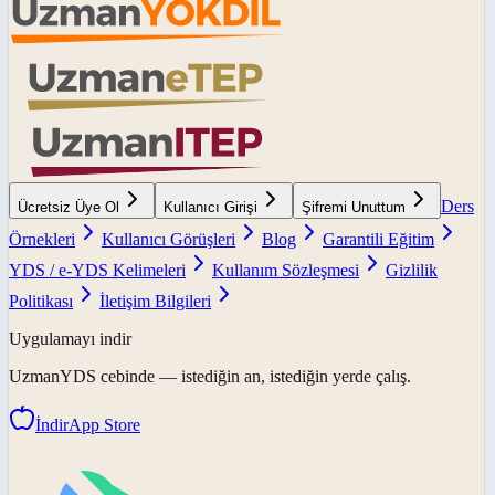
Ders
Ücretsiz Üye Ol
Kullanıcı Girişi
Şifremi Unuttum
Örnekleri
Kullanıcı Görüşleri
Blog
Garantili Eğitim
YDS / e-YDS Kelimeleri
Kullanım Sözleşmesi
Gizlilik
Politikası
İletişim Bilgileri
Uygulamayı indir
UzmanYDS
cebinde — istediğin an, istediğin yerde çalış.
İndir
App Store