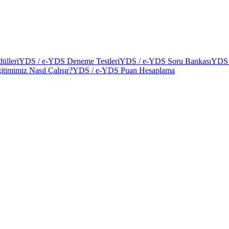
ülleri
YDS / e-YDS Deneme Testleri
YDS / e-YDS Soru Bankası
YDS 
itimimiz Nasıl Çalışır?
YDS / e-YDS Puan Hesaplama