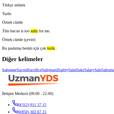
Türkçe anlamı
Tuzlu
Örnek cümle
This bacon is too
salty
for me.
Örnek cümle (çeviri)
Bu pastırma benim için çok
tuzlu
.
Diğer kelimeler
Sabotage
Sacred
Sacrifice
Safeguard
Safety
Saint
Sake
Salary
Sale
Salesm
İletişim Merkezi (09.00 - 22.00)
0(312) 911 37 15
0(850) 302 67 15