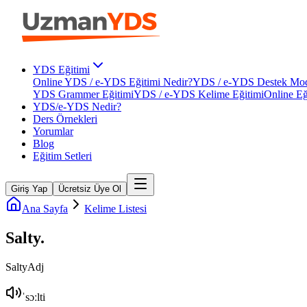
YDS Eğitimi
Online YDS / e-YDS Eğitimi Nedir?
YDS / e-YDS Destek Mod
YDS Grammer Eğitimi
YDS / e-YDS Kelime Eğitimi
Online Eğ
YDS/e-YDS Nedir?
Ders Örnekleri
Yorumlar
Blog
Eğitim Setleri
Giriş Yap
Ücretsiz Üye Ol
Ana Sayfa
Kelime Listesi
Salty
.
Salty
Adj
ˈsɔːlti