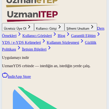
Ders
Ücretsiz Üye Ol
Kullanıcı Girişi
Şifremi Unuttum
Örnekleri
Kullanıcı Görüşleri
Blog
Garantili Eğitim
YDS / e-YDS Kelimeleri
Kullanım Sözleşmesi
Gizlilik
Politikası
İletişim Bilgileri
Uygulamayı indir
UzmanYDS
cebinde — istediğin an, istediğin yerde çalış.
İndir
App Store