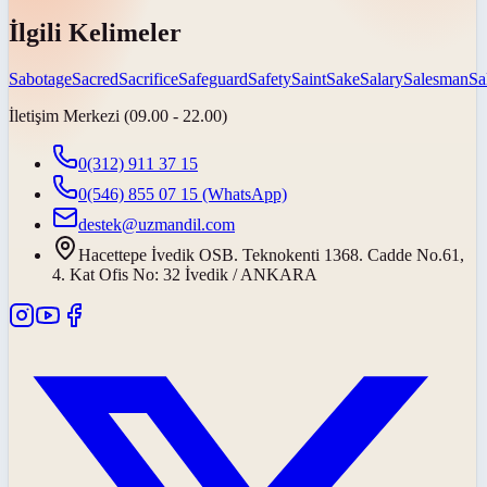
İlgili Kelimeler
Sabotage
Sacred
Sacrifice
Safeguard
Safety
Saint
Sake
Salary
Salesman
Sa
İletişim Merkezi (09.00 - 22.00)
0(312) 911 37 15
0(546) 855 07 15
(WhatsApp)
destek@uzmandil.com
Hacettepe İvedik OSB. Teknokenti 1368. Cadde No.61,
4. Kat Ofis No: 32 İvedik / ANKARA