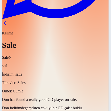
Kelime
Sale
Sale
N
seɪl
İndirim, satış
Türevler:
Sales
Örnek Cümle
Don has found a really good CD player on
sale
.
Don
indirimde
gerçekten çok iyi bir CD çalar buldu.