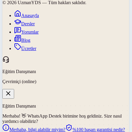
©
2026
UzmanYDS
— Tüm hakları saklıdır.
Anasayfa
Dersler
Yorumlar
Blog
Ücretler
Eğitim Danışmanı
Çevrimiçi (online)
Eğitim Danışmanı
Merhaba! 👋
WhatsApp Destek
birimine hoş geldiniz. Size nasıl
yardımcı olabiliriz?
Merhaba, bilgi alabilir miyim?
%100 başarı garantisi nedir?