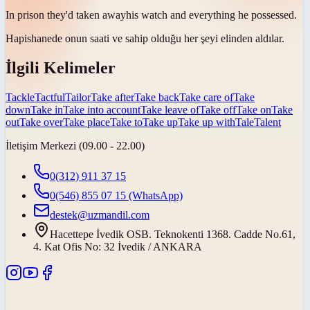
In prison they'd
taken away
his watch and everything he possessed.
Hapishanede onun saati ve sahip olduğu her şeyi elinden
aldılar
.
İlgili Kelimeler
Tackle
Tactful
Tailor
Take after
Take back
Take care of
Take
down
Take in
Take into account
Take leave of
Take off
Take on
Take
out
Take over
Take place
Take to
Take up
Take up with
Tale
Talent
İletişim Merkezi (09.00 - 22.00)
0(312) 911 37 15
0(546) 855 07 15
(WhatsApp)
destek@uzmandil.com
Hacettepe İvedik OSB. Teknokenti 1368. Cadde No.61,
4. Kat Ofis No: 32 İvedik / ANKARA