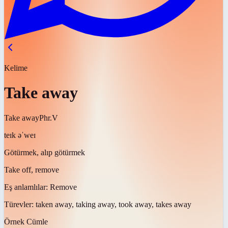
Kelime
Take away
Take away
Phr.V
teɪk əˈweɪ
Götürmek, alıp götürmek
Take off, remove
Eş anlamlılar:
Remove
Türevler:
taken away, taking away, took away, takes away
Örnek Cümle