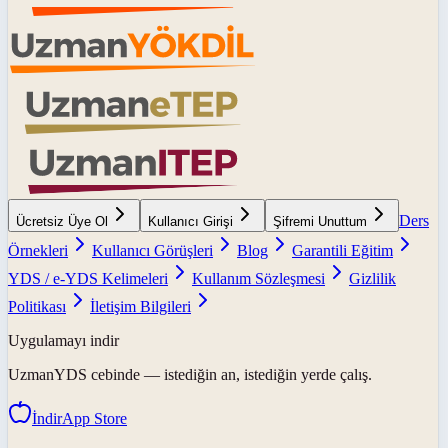
Ders
Ücretsiz Üye Ol
Kullanıcı Girişi
Şifremi Unuttum
Örnekleri
Kullanıcı Görüşleri
Blog
Garantili Eğitim
YDS / e-YDS Kelimeleri
Kullanım Sözleşmesi
Gizlilik
Politikası
İletişim Bilgileri
Uygulamayı indir
UzmanYDS
cebinde — istediğin an, istediğin yerde çalış.
İndir
App Store