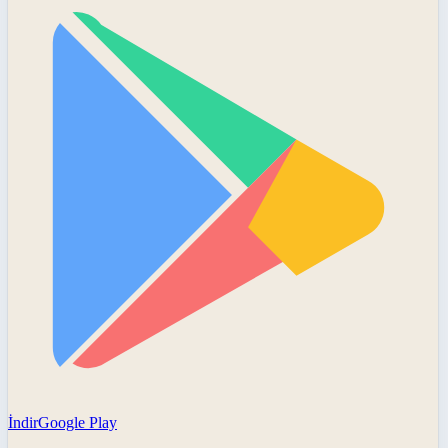
İndir
Google Play