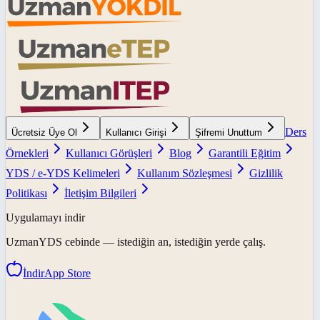
Ders
Ücretsiz Üye Ol
Kullanıcı Girişi
Şifremi Unuttum
Örnekleri
Kullanıcı Görüşleri
Blog
Garantili Eğitim
YDS / e-YDS Kelimeleri
Kullanım Sözleşmesi
Gizlilik
Politikası
İletişim Bilgileri
Uygulamayı indir
UzmanYDS
cebinde — istediğin an, istediğin yerde çalış.
İndir
App Store