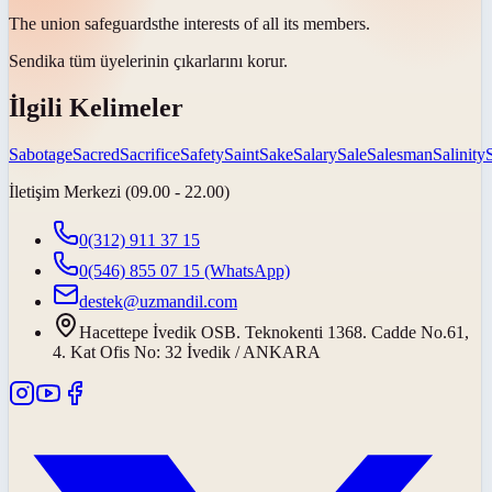
The union
safeguards
the interests of all its members.
Sendika tüm üyelerinin çıkarlarını
korur
.
İlgili Kelimeler
Sabotage
Sacred
Sacrifice
Safety
Saint
Sake
Salary
Sale
Salesman
Salinity
İletişim Merkezi (09.00 - 22.00)
0(312) 911 37 15
0(546) 855 07 15
(WhatsApp)
destek@uzmandil.com
Hacettepe İvedik OSB. Teknokenti 1368. Cadde No.61,
4. Kat Ofis No: 32 İvedik / ANKARA