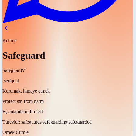
Kelime
Safeguard
Safeguard
V
ˈseɪfɡɑːd
Korumak, himaye etmek
Protect sth from harm
Eş anlamlılar:
Protect
Türevler:
safeguards,safeguarding,safeguarded
Örnek Cümle