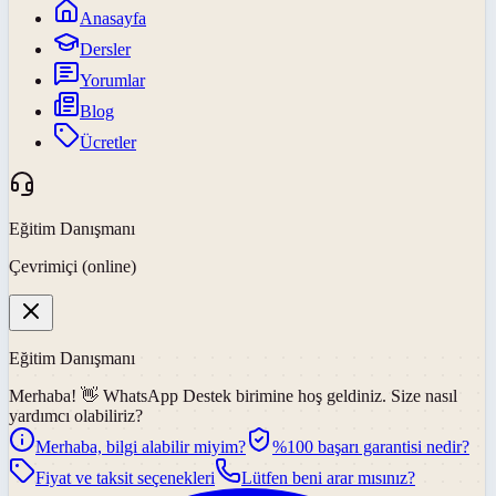
Anasayfa
Dersler
Yorumlar
Blog
Ücretler
Eğitim Danışmanı
Çevrimiçi (online)
Eğitim Danışmanı
Merhaba! 👋
WhatsApp Destek
birimine hoş geldiniz. Size nasıl
yardımcı olabiliriz?
Merhaba, bilgi alabilir miyim?
%100 başarı garantisi nedir?
Fiyat ve taksit seçenekleri
Lütfen beni arar mısınız?