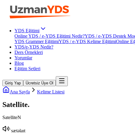
YDS Eğitimi
Online YDS / e-YDS Eğitimi Nedir?
YDS / e-YDS Destek Mod
YDS Grammer Eğitimi
YDS / e-YDS Kelime Eğitimi
Online Eğ
YDS/e-YDS Nedir?
Ders Örnekleri
Yorumlar
Blog
Eğitim Setleri
Giriş Yap
Ücretsiz Üye Ol
Ana Sayfa
Kelime Listesi
Satellite
.
Satellite
N
ˈsætəlaɪt