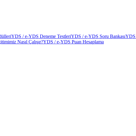
ülleri
YDS / e-YDS Deneme Testleri
YDS / e-YDS Soru Bankası
YDS 
itimimiz Nasıl Çalışır?
YDS / e-YDS Puan Hesaplama