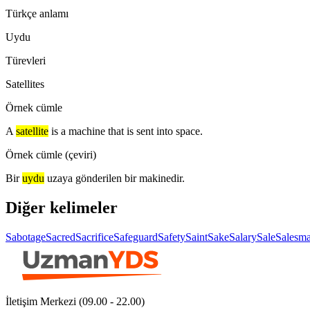
Türkçe anlamı
Uydu
Türevleri
Satellites
Örnek cümle
A
satellite
is a machine that is sent into space.
Örnek cümle (çeviri)
Bir
uydu
uzaya gönderilen bir makinedir.
Diğer kelimeler
Sabotage
Sacred
Sacrifice
Safeguard
Safety
Saint
Sake
Salary
Sale
Salesm
İletişim Merkezi (09.00 - 22.00)