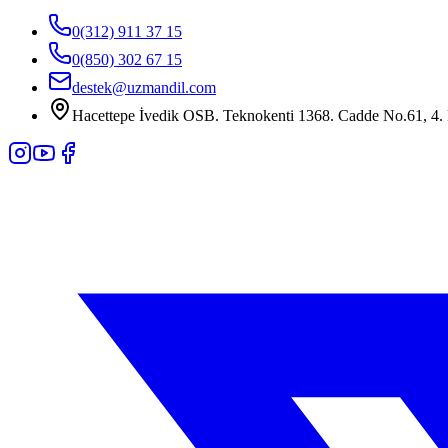
0(312) 911 37 15
0(850) 302 67 15
destek@uzmandil.com
Hacettepe İvedik OSB. Teknokenti 1368. Cadde No.61, 4