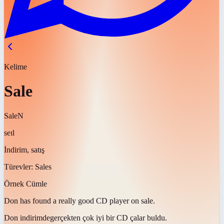
Kelime
Sale
Sale
N
seɪl
İndirim, satış
Türevler:
Sales
Örnek Cümle
Don has found a really good CD player on
sale
.
Don
indirimde
gerçekten çok iyi bir CD çalar buldu.