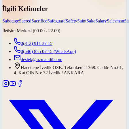
İlgili Kelimeler
Sabotage
Sacred
Sacrifice
Safeguard
Safety
Saint
Sake
Salary
Salesman
Sa
İletişim Merkezi (09.00 - 22.00)
0(312) 911 37 15
0(546) 855 07 15
(WhatsApp)
destek@uzmandil.com
Hacettepe İvedik OSB. Teknokenti 1368. Cadde No.61,
4. Kat Ofis No: 32 İvedik / ANKARA