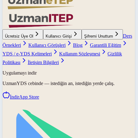
Ders
Ücretsiz Üye Ol
Kullanıcı Girişi
Şifremi Unuttum
Örnekleri
Kullanıcı Görüşleri
Blog
Garantili Eğitim
YDS / e-YDS Kelimeleri
Kullanım Sözleşmesi
Gizlilik
Politikası
İletişim Bilgileri
Uygulamayı indir
UzmanYDS
cebinde — istediğin an, istediğin yerde çalış.
İndir
App Store