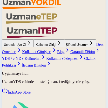
Ders
Ücretsiz Üye Ol
Kullanıcı Girişi
Şifremi Unuttum
Örnekleri
Kullanıcı Görüşleri
Blog
Garantili Eğitim
YDS / e-YDS Kelimeleri
Kullanım Sözleşmesi
Gizlilik
Politikası
İletişim Bilgileri
Uygulamayı indir
UzmanYDS
cebinde — istediğin an, istediğin yerde çalış.
İndir
App Store