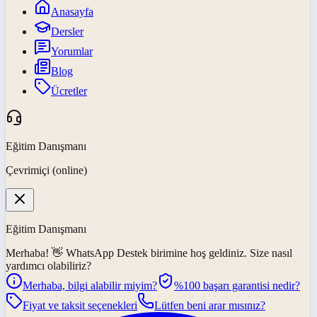
Anasayfa
Dersler
Yorumlar
Blog
Ücretler
Eğitim Danışmanı
Çevrimiçi (online)
Eğitim Danışmanı
Merhaba! 👋
WhatsApp Destek
birimine hoş geldiniz. Size nasıl
yardımcı olabiliriz?
Merhaba, bilgi alabilir miyim?
%100 başarı garantisi nedir?
Fiyat ve taksit seçenekleri
Lütfen beni arar mısınız?