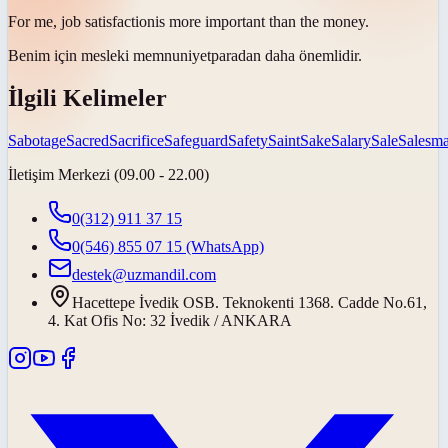
For me, job
satisfaction
is more important than the money.
Benim için mesleki
memnuniyet
paradan daha önemlidir.
İlgili Kelimeler
Sabotage
Sacred
Sacrifice
Safeguard
Safety
Saint
Sake
Salary
Sale
Salesm
İletişim Merkezi (09.00 - 22.00)
0(312) 911 37 15
0(546) 855 07 15
(WhatsApp)
destek@uzmandil.com
Hacettepe İvedik OSB. Teknokenti 1368. Cadde No.61,
4. Kat Ofis No: 32 İvedik / ANKARA