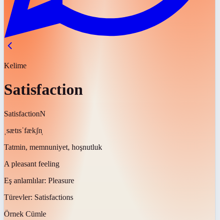
Kelime
Satisfaction
Satisfaction
N
ˌsætɪsˈfækʃn̩
Tatmin, memnuniyet, hoşnutluk
A pleasant feeling
Eş anlamlılar:
Pleasure
Türevler:
Satisfactions
Örnek Cümle