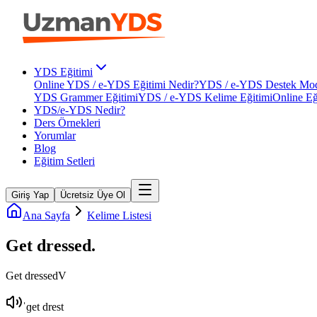
YDS Eğitimi
Online YDS / e-YDS Eğitimi Nedir?
YDS / e-YDS Destek Mod
YDS Grammer Eğitimi
YDS / e-YDS Kelime Eğitimi
Online Eğ
YDS/e-YDS Nedir?
Ders Örnekleri
Yorumlar
Blog
Eğitim Setleri
Giriş Yap
Ücretsiz Üye Ol
Ana Sayfa
Kelime Listesi
Get dressed
.
Get dressed
V
ˈɡet drest