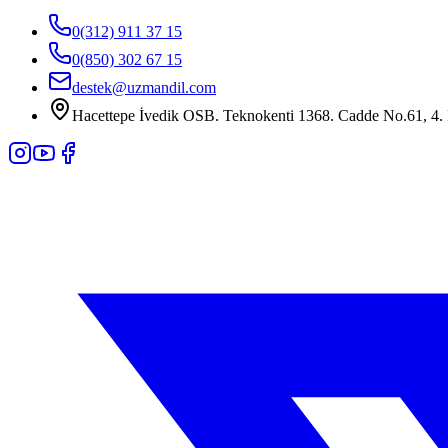
0(312) 911 37 15
0(850) 302 67 15
destek@uzmandil.com
Hacettepe İvedik OSB. Teknokenti 1368. Cadde No.61, 4