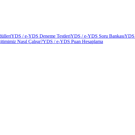
ülleri
YDS / e-YDS Deneme Testleri
YDS / e-YDS Soru Bankası
YDS 
itimimiz Nasıl Çalışır?
YDS / e-YDS Puan Hesaplama