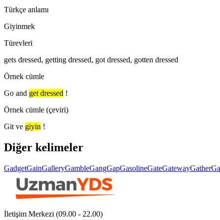
Türkçe anlamı
Giyinmek
Türevleri
gets dressed, getting dressed, got dressed, gotten dressed
Örnek cümle
Go and
get dressed
!
Örnek cümle (çeviri)
Git ve
giyin
!
Diğer kelimeler
Gadget
Gain
Gallery
Gamble
Gang
Gap
Gasoline
Gate
Gateway
Gather
Ga
İletişim Merkezi (09.00 - 22.00)