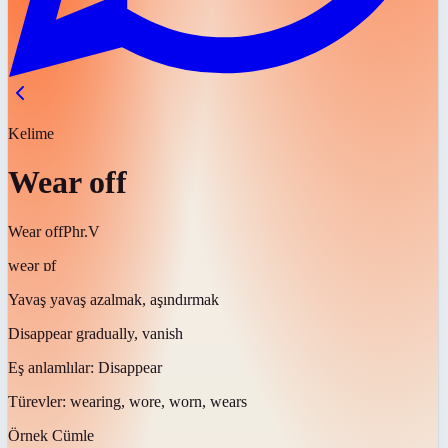
Kelime
Wear off
Wear off
Phr.V
weər ɒf
Yavaş yavaş azalmak, aşındırmak
Disappear gradually, vanish
Eş anlamlılar:
Disappear
Türevler:
wearing, wore, worn, wears
Örnek Cümle