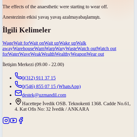
The effects of the anaesthetic were starting to
wear off
.
Anestezinin etkisi
yavaş yavaş azalmaya
başlamıştı.
İlgili Kelimeler
Wage
Wait for
Wait on
Wait up
Wake up
Walk
away
Warehouse
Warn
Warp
Wary
Waste
Watch out
Watch out
for
Water
Wave
Weak
Wealth
Wealthy
Weapon
Wear out
İletişim Merkezi (09.00 - 22.00)
0(312) 911 37 15
0(546) 855 07 15
(WhatsApp)
destek@uzmandil.com
Hacettepe İvedik OSB. Teknokenti 1368. Cadde No.61,
4. Kat Ofis No: 32 İvedik / ANKARA