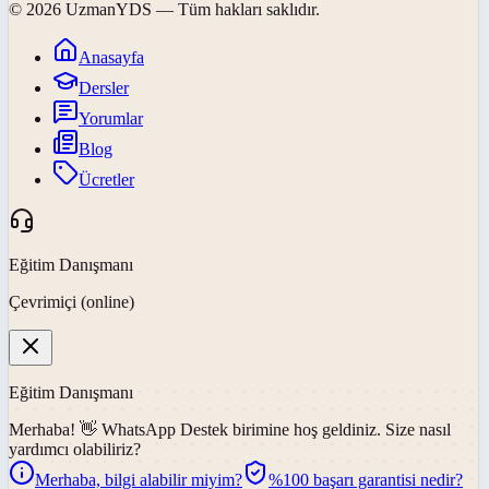
©
2026
UzmanYDS
— Tüm hakları saklıdır.
Anasayfa
Dersler
Yorumlar
Blog
Ücretler
Eğitim Danışmanı
Çevrimiçi (online)
Eğitim Danışmanı
Merhaba! 👋
WhatsApp Destek
birimine hoş geldiniz. Size nasıl
yardımcı olabiliriz?
Merhaba, bilgi alabilir miyim?
%100 başarı garantisi nedir?