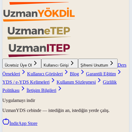
Ders
Ücretsiz Üye Ol
Kullanıcı Girişi
Şifremi Unuttum
Örnekleri
Kullanıcı Görüşleri
Blog
Garantili Eğitim
YDS / e-YDS Kelimeleri
Kullanım Sözleşmesi
Gizlilik
Politikası
İletişim Bilgileri
Uygulamayı indir
UzmanYDS
cebinde — istediğin an, istediğin yerde çalış.
İndir
App Store