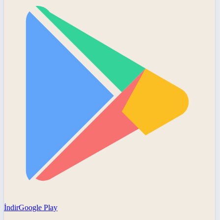
İndir
Google Play