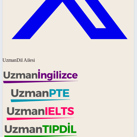
UzmanDil Ailesi