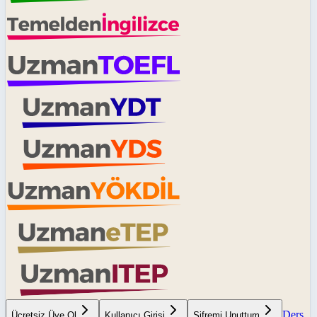
Ders
Ücretsiz Üye Ol
Kullanıcı Girişi
Şifremi Unuttum