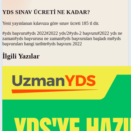
YDS SINAV ÜCRETİ NE KADAR?
Yeni yayınlanan kılavuza göre sınav ücreti 185 tl dir.
#
yds başvuru
#
yds 2022
#
2022 yds/2
#
yds-2 başvuru
#
2022 yds ne
zaman
#
yds başvurusu ne zaman
#
yds başvuruları başladı mı
#
yds
başvuruları hangi tarihte
#
yds başvuru 2022
İlgili Yazılar