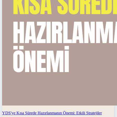
YDS'ye Kısa Sürede Hazırlanmanın Önemi: Etkili Stratejiler