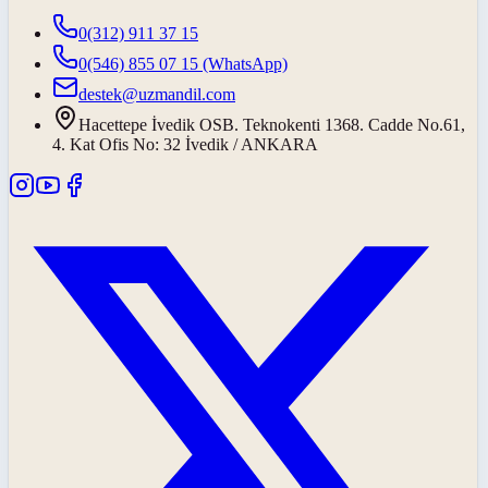
0(312) 911 37 15
0(546) 855 07 15
(WhatsApp)
destek@uzmandil.com
Hacettepe İvedik OSB. Teknokenti 1368. Cadde No.61,
4. Kat Ofis No: 32 İvedik / ANKARA