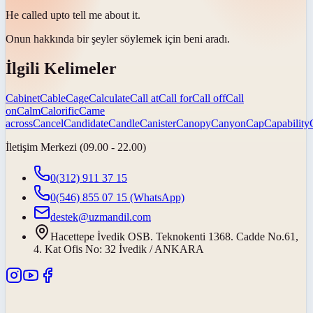
He
called up
to tell me about it.
Onun hakkında bir şeyler söylemek için
beni aradı
.
İlgili Kelimeler
Cabinet
Cable
Cage
Calculate
Call at
Call for
Call off
Call
on
Calm
Calorific
Came
across
Cancel
Candidate
Candle
Canister
Canopy
Canyon
Cap
Capability
İletişim Merkezi (09.00 - 22.00)
0(312) 911 37 15
0(546) 855 07 15
(WhatsApp)
destek@uzmandil.com
Hacettepe İvedik OSB. Teknokenti 1368. Cadde No.61,
4. Kat Ofis No: 32 İvedik / ANKARA