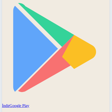
İndir
Google Play