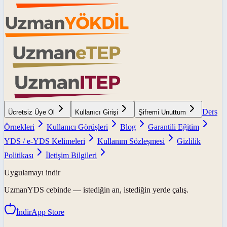
Ders
Ücretsiz Üye Ol
Kullanıcı Girişi
Şifremi Unuttum
Örnekleri
Kullanıcı Görüşleri
Blog
Garantili Eğitim
YDS / e-YDS Kelimeleri
Kullanım Sözleşmesi
Gizlilik
Politikası
İletişim Bilgileri
Uygulamayı indir
UzmanYDS
cebinde — istediğin an, istediğin yerde çalış.
İndir
App Store