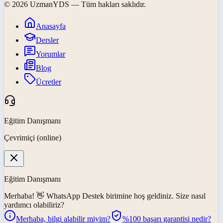
©
2026
UzmanYDS
— Tüm hakları saklıdır.
Anasayfa
Dersler
Yorumlar
Blog
Ücretler
Eğitim Danışmanı
Çevrimiçi (online)
Eğitim Danışmanı
Merhaba! 👋
WhatsApp Destek
birimine hoş geldiniz. Size nasıl
yardımcı olabiliriz?
Merhaba, bilgi alabilir miyim?
%100 başarı garantisi nedir?