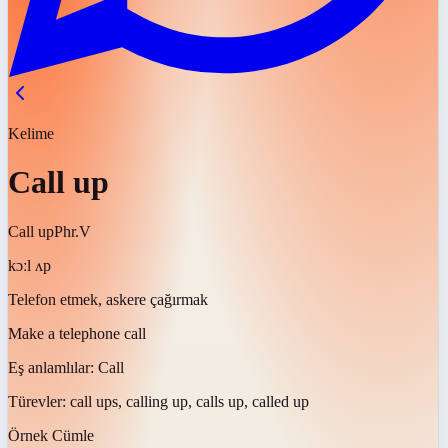
Kelime
Call up
Call up
Phr.V
kɔːl ʌp
Telefon etmek, askere çağırmak
Make a telephone call
Eş anlamlılar:
Call
Türevler:
call ups, calling up, calls up, called up
Örnek Cümle