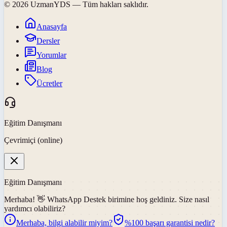
©
2026
UzmanYDS
— Tüm hakları saklıdır.
Anasayfa
Dersler
Yorumlar
Blog
Ücretler
Eğitim Danışmanı
Çevrimiçi (online)
Eğitim Danışmanı
Merhaba! 👋
WhatsApp Destek
birimine hoş geldiniz. Size nasıl
yardımcı olabiliriz?
Merhaba, bilgi alabilir miyim?
%100 başarı garantisi nedir?