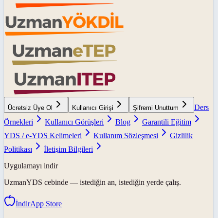
Ders
Ücretsiz Üye Ol
Kullanıcı Girişi
Şifremi Unuttum
Örnekleri
Kullanıcı Görüşleri
Blog
Garantili Eğitim
YDS / e-YDS Kelimeleri
Kullanım Sözleşmesi
Gizlilik
Politikası
İletişim Bilgileri
Uygulamayı indir
UzmanYDS
cebinde — istediğin an, istediğin yerde çalış.
İndir
App Store