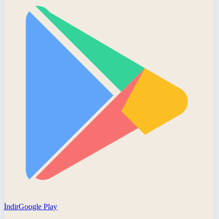
İndir
Google Play