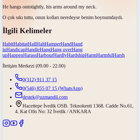
He
hangs onto
tightly, his arms around my neck.
O çok
sıkı tuttu
, onun kolları neredeyse benim boynumdaydı.
İlgili Kelimeler
Habit
Habitat
Hall
Halt
Hamper
Hand
Hand
in
Handicap
Handle
Hang
Hang over
Hang
up
Happen
Harass
Harbour
Hardly
Hardship
Harm
Harmful
Harsh
İletişim Merkezi (09.00 - 22.00)
0(312) 911 37 15
0(546) 855 07 15
(WhatsApp)
destek@uzmandil.com
Hacettepe İvedik OSB. Teknokenti 1368. Cadde No.61,
4. Kat Ofis No: 32 İvedik / ANKARA