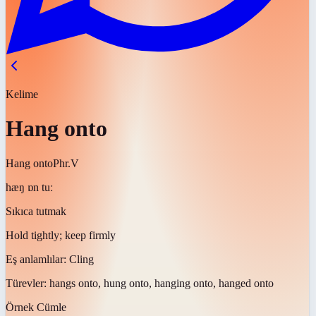
Kelime
Hang onto
Hang onto
Phr.V
hæŋ ɒn tuː
Sıkıca tutmak
Hold tightly; keep firmly
Eş anlamlılar:
Cling
Türevler:
hangs onto, hung onto, hanging onto, hanged onto
Örnek Cümle