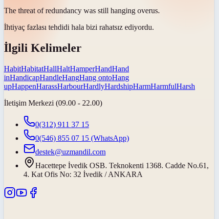
The threat of redundancy was still
hanging over
us.
İhtiyaç fazlası tehdidi hala bizi
rahatsız ediyordu
.
İlgili Kelimeler
Habit
Habitat
Hall
Halt
Hamper
Hand
Hand
in
Handicap
Handle
Hang
Hang onto
Hang
up
Happen
Harass
Harbour
Hardly
Hardship
Harm
Harmful
Harsh
İletişim Merkezi (09.00 - 22.00)
0(312) 911 37 15
0(546) 855 07 15
(WhatsApp)
destek@uzmandil.com
Hacettepe İvedik OSB. Teknokenti 1368. Cadde No.61,
4. Kat Ofis No: 32 İvedik / ANKARA