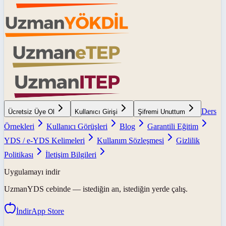
Ders
Ücretsiz Üye Ol
Kullanıcı Girişi
Şifremi Unuttum
Örnekleri
Kullanıcı Görüşleri
Blog
Garantili Eğitim
YDS / e-YDS Kelimeleri
Kullanım Sözleşmesi
Gizlilik
Politikası
İletişim Bilgileri
Uygulamayı indir
UzmanYDS
cebinde — istediğin an, istediğin yerde çalış.
İndir
App Store