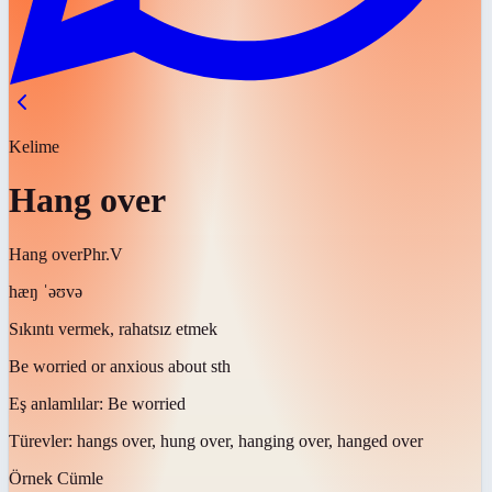
Kelime
Hang over
Hang over
Phr.V
hæŋ ˈəʊvə
Sıkıntı vermek, rahatsız etmek
Be worried or anxious about sth
Eş anlamlılar:
Be worried
Türevler:
hangs over, hung over, hanging over, hanged over
Örnek Cümle