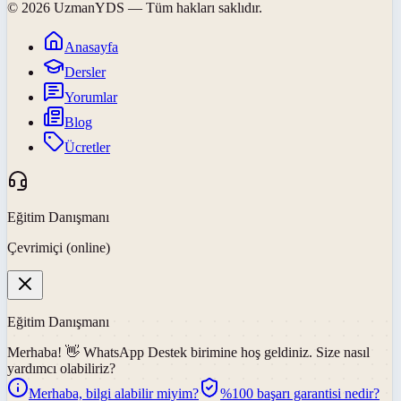
©
2026
UzmanYDS
— Tüm hakları saklıdır.
Anasayfa
Dersler
Yorumlar
Blog
Ücretler
Eğitim Danışmanı
Çevrimiçi (online)
Eğitim Danışmanı
Merhaba! 👋
WhatsApp Destek
birimine hoş geldiniz. Size nasıl
yardımcı olabiliriz?
Merhaba, bilgi alabilir miyim?
%100 başarı garantisi nedir?