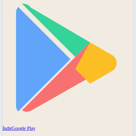
İndir
Google Play