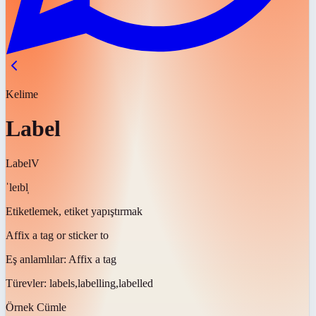
Kelime
Label
Label
V
ˈleɪbl̩
Etiketlemek, etiket yapıştırmak
Affix a tag or sticker to
Eş anlamlılar:
Affix a tag
Türevler:
labels,labelling,labelled
Örnek Cümle