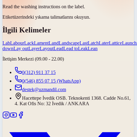
Read the washing instructions on the
label
.
Etiket
üzerindeki yıkama talimatlarını okuyun.
İlgili Kelimeler
Lab
Labour
Lack
Lament
Land
Landscape
Last
Latch
Later
Lattice
Launch
down
Lay out
Layer
Layout
Lead
Lead to
Leak
Lean
İletişim Merkezi (09.00 - 22.00)
0(312) 911 37 15
0(546) 855 07 15
(WhatsApp)
destek@uzmandil.com
Hacettepe İvedik OSB. Teknokenti 1368. Cadde No.61,
4. Kat Ofis No: 32 İvedik / ANKARA